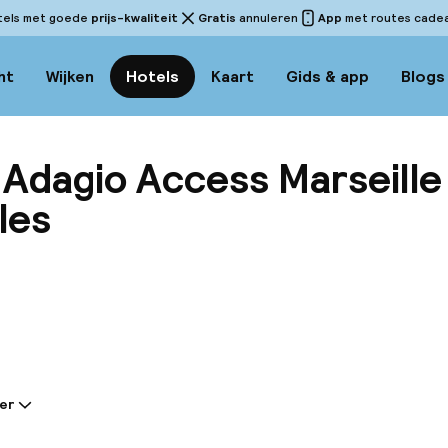
tels met goede
prijs-kwaliteit
Gratis
annuleren
App
met routes cadeau
ht
Wijken
Hotels
Kaart
Gids & app
Blogs
 Adagio Access Marseille
les
Bekijk
er
tie gedeeld door de accommodatie: