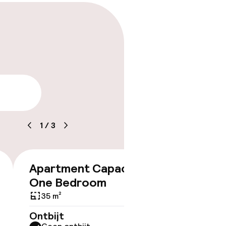
arheid
1
/
3
Apartment Capacity 5
€ 144
One Bedroom
35 m²
ov
Ontbijt