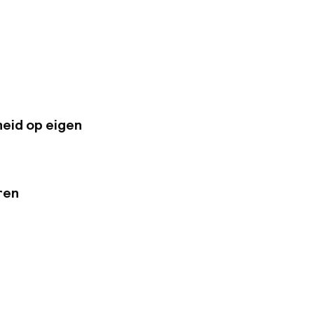
 in de buurt van
partementen: 125
tementen, met
 St-Charles en metro
eving. Dichtbij een
eid op eigen
ren