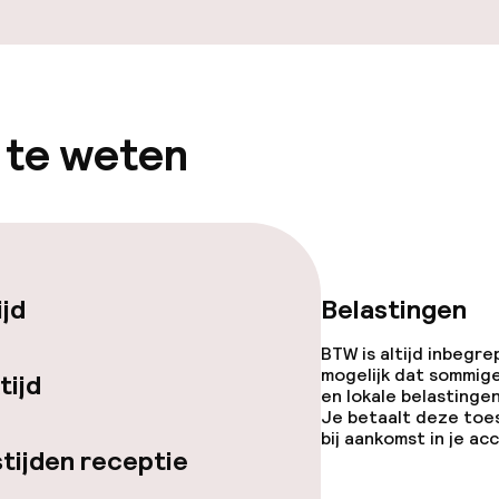
 te weten
j
ijd
Belastingen
BTW is altijd inbegre
mogelijk dat sommig
tijd
en lokale belastingen
Je betaalt deze toe
bij aankomst in je a
tijden receptie