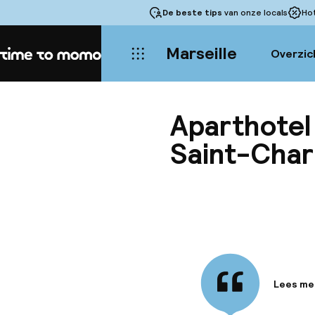
De beste tips
van onze locals
Ho
Marseille
Overzic
Home
Aparthotel
Saint-Char
Lees me
Informa