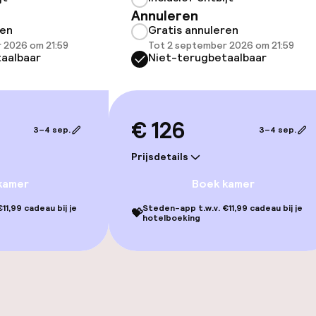
Annuleren
ren
Gratis annuleren
 2026 om 21:59
Tot 2 september 2026 om 21:59
aalbaar
Niet-terugbetaalbaar
€ 126
3–4 sep.
3–4 sep.
iensten
Prijsdetails
kamer
Boek kamer
11,99 cadeau bij je
Steden-app t.w.v. €11,99 cadeau bij je
💝
hotelboeking
orzieningen
en (wasmachine)