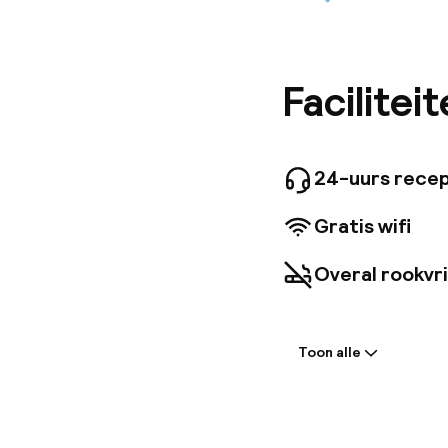
Het 3-st
het stad
appartem
aircondi
op ongev
Facilitei
groot aan
24-uurs recep
Gratis wifi
Overal rookvri
Welkom
Toon alle
Receptie: 24 
Meertalige m