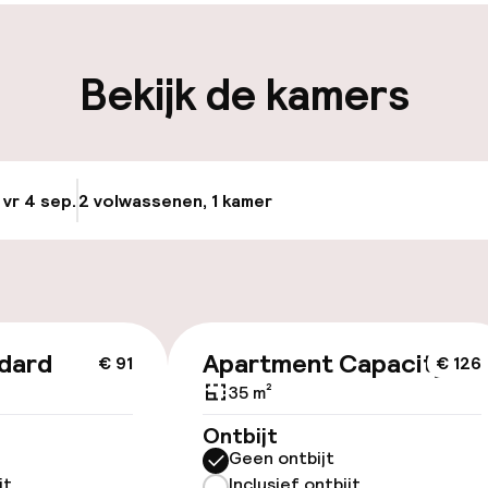
iliteit
Bekijk de kamers
nheid op eigen
n)
 vr 4 sep.
2 volwassenen, 1 kamer
Update beschikba
keren
id
dard
Apartment Capacity 4
€ 91
€ 126
ltoegankelijk
35 m²
Ontbijt
Geen ontbijt
jt
Inclusief ontbijt