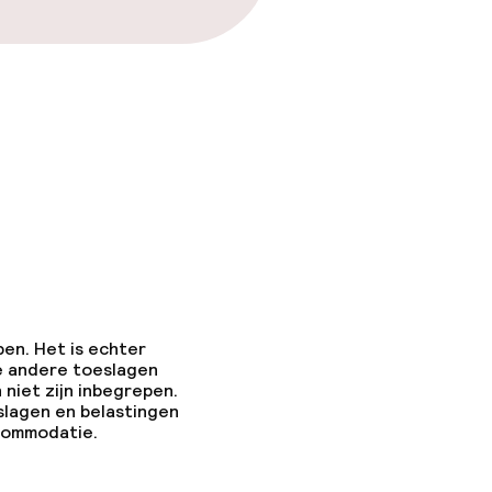
pen. Het is echter
e andere toeslagen
 niet zijn inbegrepen.
slagen en belastingen
ccommodatie.