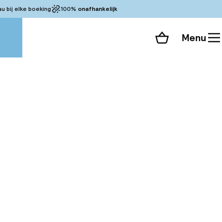
 bij elke boeking
100%
onafhankelijk
Menu
Winkelmand
Bekijk de kamers
 alle 107 foto’s