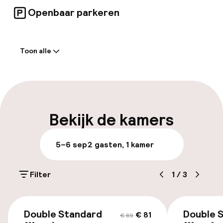
Openbaar parkeren
Welkom
Toon alle
Receptie: 24 uur geopend
Meertalige medewerkers
Parkeren & mobiliteit
Bekijk de kamers
Parkeergelegenheid op eigen terrein
5–6 sep
2 gasten, 1 kamer
(buiten)
€ 15,00 per dag
Filter
1
/
3
Openbaar parkeren
€ 81
€ 89
Double Standard
Double 
€ 81
€ 89
Toegankelijkheid