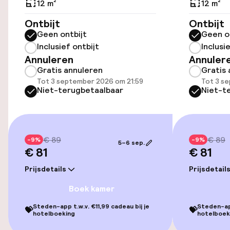
12 m²
12 m²
Ontbijt
Overal rolstoeltoegankelijk
Ontbijt
Geen ontbijt
Geen o
Inclusief ontbijt
Inclusi
Lift
Annuleren
Annuler
Gratis annuleren
Gratis 
Tot 3 september 2026 om 21:59
Tot 3 s
Entertainment
Niet-terugbetaalbaar
Niet-t
Gratis wifi
€ 89
€ 89
-9%
-9%
Beleid
5–6 sep.
€ 81
€ 81
Borg bij aankomst
Prijsdetails
Prijsdetail
Boek kamer
Overal rookvrij
Steden-app t.w.v. €11,99 cadeau bij je
Steden-app
💝
💝
hotelboeking
hotelboek
Kleine huisdieren toegestaan (minder
dan de 5 kg)