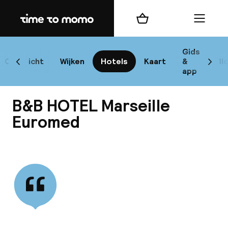
Home
Winkelmand
Menu
Mar
Gids
Overzicht
Wijken
Hotels
Kaart
&
Bl
Scroll naar links
Scrol
app
B
B&B HOTEL Marseille
Euromed
Bekijk alle
best
Reisi
We