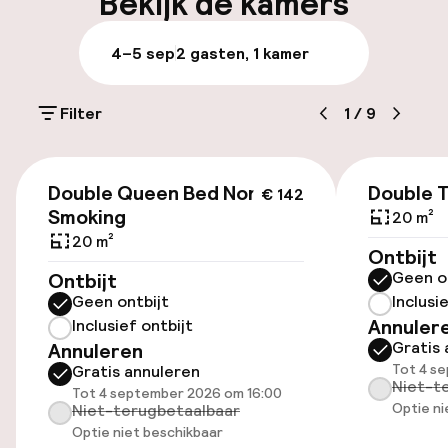
Bekijk de kamers
Laat uitchecken mogelijk
4–5 sep
2 gasten, 1 kamer
Meertalige medewerkers
Filter
1
/
9
Bagageruimte
€ 142
Parkeren & mobiliteit
Double Queen Bed Non
Double 
€ 142
Smoking
20 m²
Parkeergelegenheid op eigen terrein
20 m²
Ontbijt
(buiten)
Geen o
Ontbijt
Mogelijk extra kosten
Geen ontbijt
Inclusi
Annuler
Inclusief ontbijt
Openbaar parkeren
Gratis 
Annuleren
Tot 4 s
Gratis annuleren
Oplaadpunt elektrische auto op
Niet-t
Tot 4 september 2026 om 16:00
locatie
Optie ni
Niet-terugbetaalbaar
Optie niet beschikbaar
Luchthavenshuttle