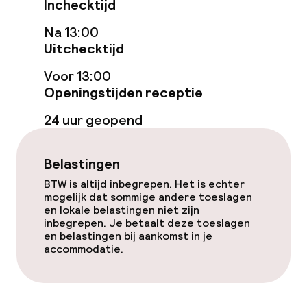
Kamers voor rokers beschikbaar
Inchecktijd
Na 13:00
Uitchecktijd
Zwemmen & wellness
Voor 13:00
Privé zwembad
Openingstijden receptie
Zoetwater buitenzwembad
24 uur geopend
Ligstoelen
Belastingen
Parasols
BTW is altijd inbegrepen. Het is echter
mogelijk dat sommige andere toeslagen
en lokale belastingen niet zijn
Solarium
inbegrepen. Je betaalt deze toeslagen
en belastingen bij aankomst in je
Spacentrum
accommodatie.
Fitnessruimte / gym