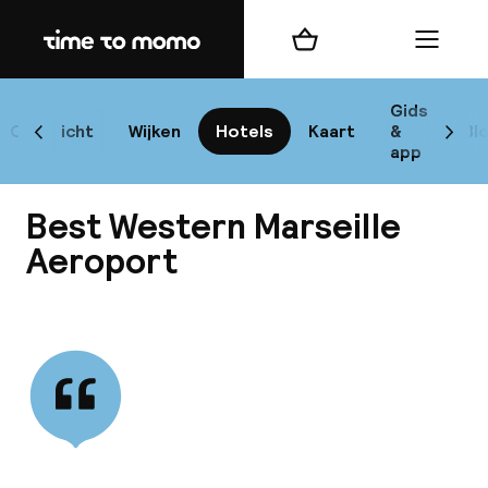
Home
Winkelmand
Menu
Mar
Gids
Overzicht
Wijken
Hotels
Kaart
&
Bl
Scroll naar links
Scrol
app
B
Best Western Marseille
Aeroport
Bekijk alle
best
Reisi
We