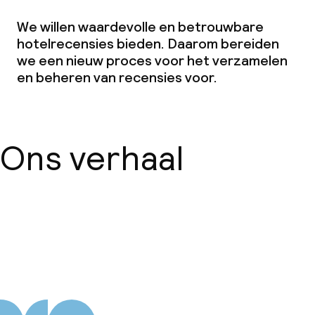
Lunch à la carte
We willen waardevolle en betrouwbare
Diner à la carte
hotelrecensies bieden. Daarom bereiden
we een nieuw proces voor het verzamelen
Roomservice
en beheren van recensies voor.
Faciliteiten en diensten voor kinderen
Ons verhaal
Babysitservice
Schoonmaakvoorzieningen
Over ons
Wasservice
Zakelijke faciliteiten