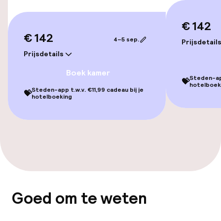
Transferservice
€ 142
€ 142
4–5 sep.
Prijsdetail
Prijsdetails
Toegankelijkheid
Boek kamer
Overal rolstoeltoegankelijk
Steden-app
💝
hotelboek
Steden-app t.w.v. €11,99 cadeau bij je
💝
hotelboeking
Lift
Voor toegankelijkheid
geoptimaliseerde kamers beschikbaar
Kamers
Voor toegankelijkheid
Goed om te weten
geoptimaliseerde kamers beschikbaar