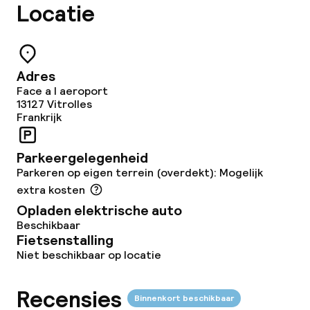
Locatie
Entertainment
Betaalde wifi
Adres
TV lounge
Face a l aeroport
13127
Vitrolles
Frankrijk
Eet- en drinkgelegenheden
Parkeergelegenheid
Restaurant
Parkeren op eigen terrein (overdekt): Mogelijk
extra kosten
Bar
Opladen elektrische auto
Beschikbaar
Fietsenstalling
Eet- en drinkdiensten
Niet beschikbaar op locatie
Ontbijtbuffet
Recensies
Binnenkort beschikbaar