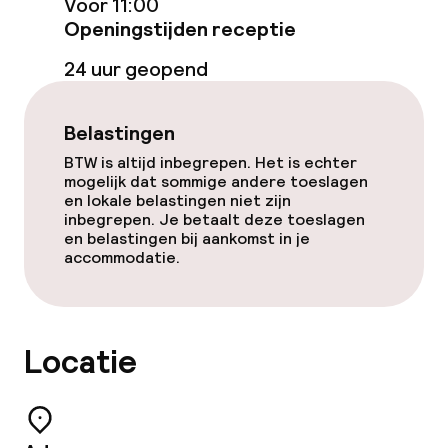
Voor 11:00
Openingstijden receptie
Roomservice
24 uur geopend
Schoonmaakvoorzieningen
Belastingen
Wasservice
BTW is altijd inbegrepen. Het is echter
mogelijk dat sommige andere toeslagen
en lokale belastingen niet zijn
inbegrepen. Je betaalt deze toeslagen
Zakelijke faciliteiten
en belastingen bij aankomst in je
accommodatie.
Conferentieruimte
Vergaderruimte
Locatie
Beleid
Overal rookvrij