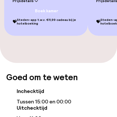
Prijsdetails
Prijsdetail
Entertainment
Boek kamer
Gratis wifi
Steden-app t.w.v. €11,99 cadeau bij je
Steden-app
💝
💝
hotelboeking
hotelboek
TV lounge
Game-kamer
Eet- en drinkgelegenheden
Restaurant
Goed om te weten
Bar
Inchecktijd
24-uurs eetcafé
Tussen 15:00 en 00:00
Uitchecktijd
Eet- en drinkdiensten