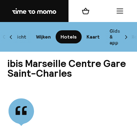
Home
Winkelmand
Menu
Mar
Gids
Overzicht
Wijken
Hotels
Kaart
&
Bl
Scroll naar links
Scrol
app
B
ibis Marseille Centre Gare
Saint-Charles
Bekijk alle
best
Reisi
We