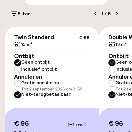
Parkeergelegenheid op eigen terrein
(buiten)
Filter
1
/
5
Gratis parkeren
€ 96
Openbaar parkeren
Twin Standard
Double 
€ 96
13 m²
13 m²
Ontbijt
Ontbijt
Toegankelijkheid
Geen ontbijt
Geen o
Inclusief ontbijt
Inclusi
Overal rolstoeltoegankelijk
Annuleren
Annuler
Gratis annuleren
Gratis 
Lift
Tot 2 september 2026 om 21:59
Tot 2 s
Niet-terugbetaalbaar
Niet-t
Kamers
Familiekamers beschikbaar
€ 96
€ 96
3–4 sep.