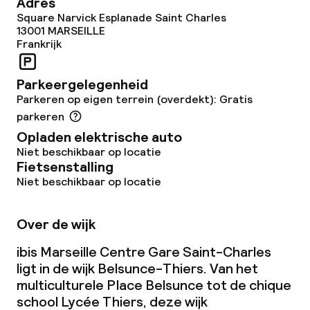
Adres
Square Narvick Esplanade Saint Charles
Kleine huisdieren toegestaan (minder
13001
MARSEILLE
dan de 5 kg)
Frankrijk
Grote huisdieren toegestaan (meer
Parkeergelegenheid
dan 5 kg)
Parkeren op eigen terrein (overdekt): Gratis
parkeren
Opladen elektrische auto
Niet beschikbaar op locatie
Fietsenstalling
Niet beschikbaar op locatie
Over de wijk
ibis Marseille Centre Gare Saint-Charles
ligt in de wijk Belsunce-Thiers. Van het
multiculturele Place Belsunce tot de chique
school Lycée Thiers, deze wijk