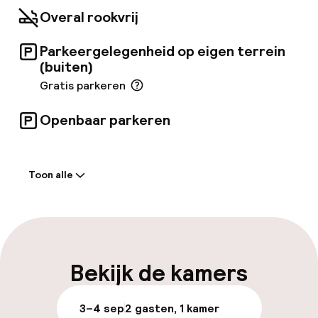
Overal rookvrij
Parkeergelegenheid op eigen terrein
(buiten)
Gratis parkeren
Openbaar parkeren
Welkom
Toon alle
Receptie: 24 uur geopend
Meertalige medewerkers
Bagageruimte
Bekijk de kamers
Parkeren & mobiliteit
3–4 sep
2 gasten, 1 kamer