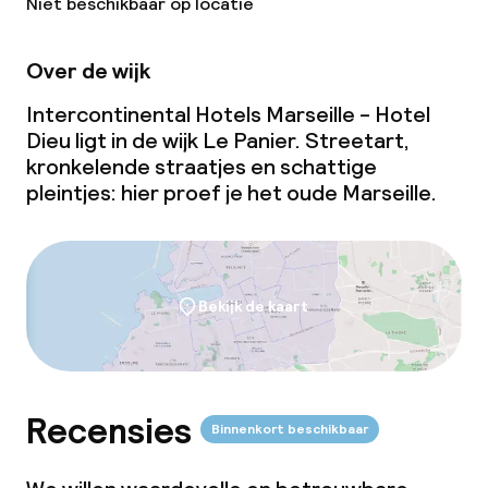
Niet beschikbaar op locatie
Restaurant
Bar
Over de wijk
Intercontinental Hotels Marseille - Hotel
Dieu ligt in de wijk Le Panier. Streetart,
Eet- en drinkdiensten
kronkelende straatjes en schattige
pleintjes: hier proef je het oude Marseille.
Ontbijtbuffet
Lunchbuffet
Lunch à la carte
Bekijk de kaart
Lunch, vast menu
Dinerbuffet
Recensies
Binnenkort beschikbaar
Diner à la carte