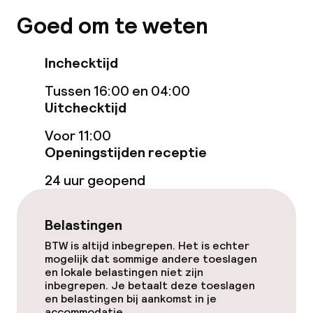
Voor toegankelijkheid
Goed om te weten
geoptimaliseerde kamers beschikbaar
Inchecktijd
Zwemmen & wellness
Tussen 16:00 en 04:00
Zoetwater binnenzwembad
Uitchecktijd
Voor 11:00
Ligstoelen
Openingstijden receptie
Hot tub
24 uur geopend
Solarium
Belastingen
Stoombad
BTW is altijd inbegrepen. Het is echter
mogelijk dat sommige andere toeslagen
Spacentrum
en lokale belastingen niet zijn
inbegrepen. Je betaalt deze toeslagen
en belastingen bij aankomst in je
Spa behandelingen
accommodatie.