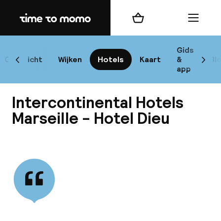
Home
Winkelmand
Menu
Mar
Gids
Overzicht
Wijken
Hotels
Kaart
&
Bl
Scroll naar links
Scrol
app
B
Intercontinental Hotels
Marseille - Hotel Dieu
Bekijk alle
best
Reisi
We