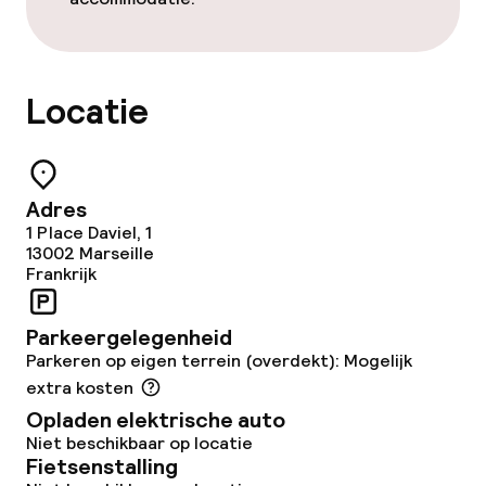
Massage
Fitnessruimte / gym
Locatie
Entertainment
Adres
Gratis wifi
1 Place Daviel, 1
13002
Marseille
Tuin
Frankrijk
Terras
Parkeergelegenheid
Parkeren op eigen terrein (overdekt): Mogelijk
Zonneterras
extra kosten
Opladen elektrische auto
Niet beschikbaar op locatie
Eet- en drinkgelegenheden
Fietsenstalling