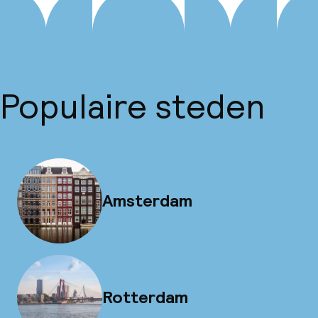
Populaire steden
Amsterdam
Rotterdam