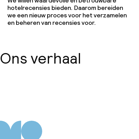
We willen waardevolle en betrouwbare
Diner, vast menu
hotelrecensies bieden. Daarom bereiden
we een nieuw proces voor het verzamelen
Roomservice
en beheren van recensies voor.
Dieetopties
Ons verhaal
Speciale dieetopties
Vegetarische opties
Over ons
Faciliteiten en diensten voor kinderen
Babysitservice
Schoonmaakvoorzieningen