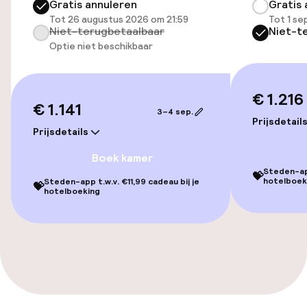
Gratis annuleren
Gratis 
Transferservice
Tot 26 augustus 2026 om 21:59
Tot 1 s
Niet-terugbetaalbaar
Niet-t
Optie niet beschikbaar
Fietsverhuur
Toegankelijkheid
€ 1.216
€ 1.141
3–4 sep.
Prijsdetail
Overal rolstoeltoegankelijk
Prijsdetails
Boek kamer
Lift
Steden-app
💝
hotelboek
Steden-app t.w.v. €11,99 cadeau bij je
💝
hotelboeking
Voor toegankelijkheid
geoptimaliseerde kamers beschikbaar
Kamers
Familiekamers beschikbaar