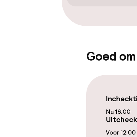
Entertainment
Betaalde wifi
Goed om
Eet- en drink
Restaurant
Bar
Incheckt
Na 16:00
Eet- en drinkd
Uitcheck
Roomservice
Voor 12:00