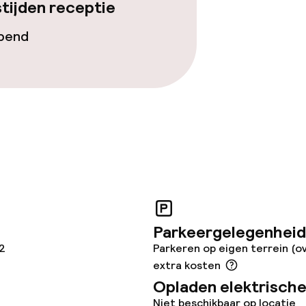
tijden receptie
opend
orzieningen
j
Parkeergelegenheid
 2
Parkeren op eigen terrein (o
extra kosten
Opladen elektrische
Niet beschikbaar op locatie