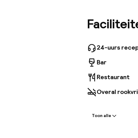
Civilisat
kamers, 
met douc
Facilitei
ontbijt i
Kom tot 
gratis wi
uitcheck
24-uurs recep
Bar
Restaurant
Overal rookvri
Welkom
Toon alle
Receptie: 24 
Meertalige m