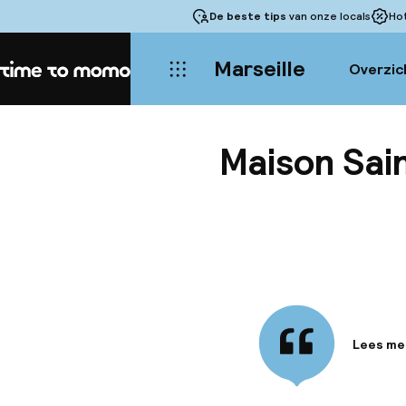
De beste tips
van onze locals
Ho
Marseille
Overzic
Home
Maison Sain
Lees me
Informa
Geniet va
op slech