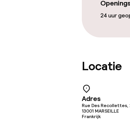
Openings
24 uur ge
Schoonmaakvo
Wasservice
Beleid
Locatie
Overal rookvri
Adres
Rue Des Recollettes,
13001
MARSEILLE
Frankrijk