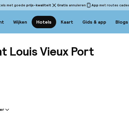
tels met goede
prijs-kwaliteit
Gratis
annuleren
App
met routes cadeau
ht
Wijken
Hotels
Kaart
Gids & app
Blogs
t Louis Vieux Port
Bekijk 
er
tie gedeeld door de accommodatie:
n een verblijf in boetiekhotel Saint Louis - Vieux Port 
ts 5 minuten rijden van de Oude Haven en het MuCEM