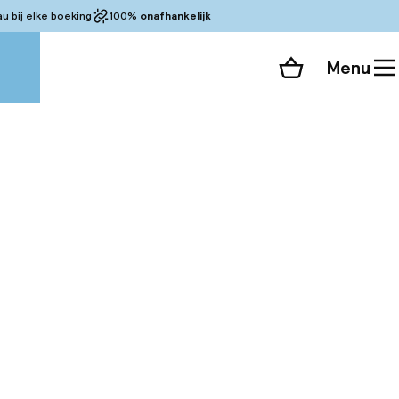
 bij elke boeking
100%
onafhankelijk
Menu
Winkelmand
Bekijk de kamers
alle 18 foto’s
in hartje Marseille,
 (Musée des