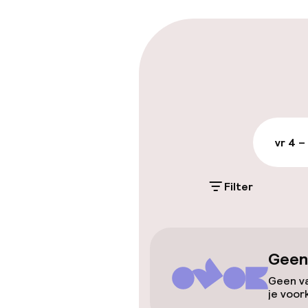
Parkeren & mob
Parkeergelege
terrein (buite
Mogelijk extra k
vr 4 –
Openbaar par
Filter
Toegankelijkhe
Overal rolstoe
Geen
Lift
Geen va
je voor