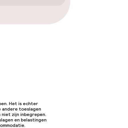
pen. Het is echter
e andere toeslagen
 niet zijn inbegrepen.
slagen en belastingen
ccommodatie.