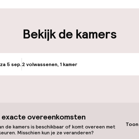
iliteit
Bekijk de kamers
nheid op eigen
n)
osten
 za 5 sep.
2 volwassenen, 1 kamer
Update beschikba
keren
id
ltoegankelijk
 exacte overeenkomsten
Toon 
n de kamers is beschikbaar of komt overeen met
keuren. Misschien kun je ze veranderen?