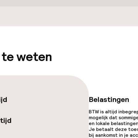
 te weten
gelegenheden
ijd
Belastingen
BTW is altijd inbegre
iensten
mogelijk dat sommig
tijd
en lokale belastingen
Je betaalt deze toe
bij aankomst in je a