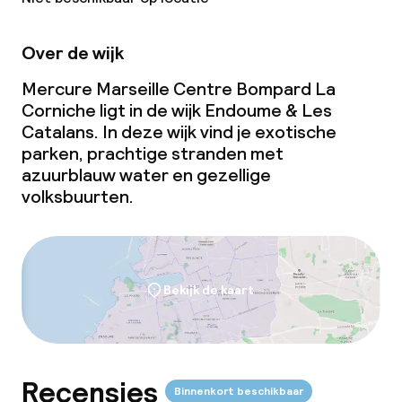
Zakelijke faciliteiten
Over de wijk
Conferentieruimte
Mercure Marseille Centre Bompard La
Corniche ligt in de wijk Endoume & Les
Vergaderruimte
Catalans. In deze wijk vind je exotische
parken, prachtige stranden met
azuurblauw water en gezellige
Beleid
volksbuurten.
Overal rookvrij
Kleine huisdieren toegestaan (minder
dan de 5 kg)
Bekijk de kaart
Recensies
Binnenkort beschikbaar