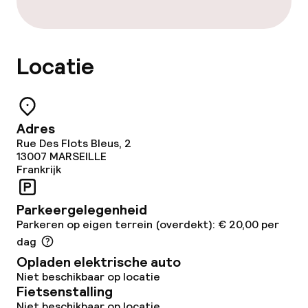
Restaurant
Bar
Locatie
Eet- en drinkdiensten
Adres
Roomservice
Rue Des Flots Bleus, 2
13007
MARSEILLE
Frankrijk
Dieetopties
Parkeergelegenheid
Vegetarische opties
Parkeren op eigen terrein (overdekt): € 20,00 per
dag
Schoonmaakvoorzieningen
Opladen elektrische auto
Niet beschikbaar op locatie
Fietsenstalling
Wasservice
Niet beschikbaar op locatie