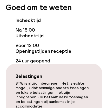
Ligstoelen
Goed om te weten
Parasols
Inchecktijd
Solarium
Na 15:00
Uitchecktijd
Entertainment
Voor 12:00
Openingstijden receptie
Gratis wifi
24 uur geopend
Tuin
Terras
Belastingen
BTW is altijd inbegrepen. Het is echter
Zonneterras
mogelijk dat sommige andere toeslagen
en lokale belastingen niet zijn
inbegrepen. Je betaalt deze toeslagen
en belastingen bij aankomst in je
Eet- en drinkgelegenheden
accommodatie.