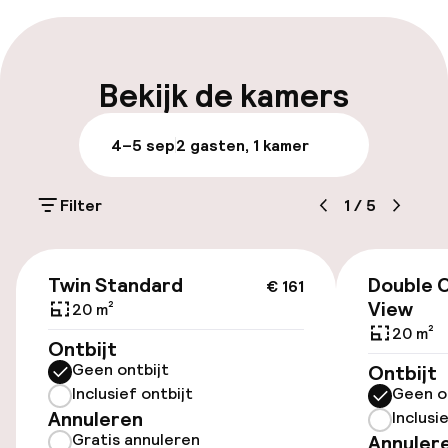
Meertalige medewerkers
Bagageruimte
Bekijk de kamers
Parkeren & mobiliteit
4–5 sep
2 gasten, 1 kamer
Parkeergelegenheid op eigen terrein
(buiten)
Filter
1
/
5
€ 20,00 per dag
€ 161
Openbaar parkeren
Twin Standard
Double C
€ 161
View
20 m²
20 m²
Ontbijt
Toegankelijkheid
Geen ontbijt
Ontbijt
Inclusief ontbijt
Geen o
Overal rolstoeltoegankelijk
Annuleren
Inclusi
Gratis annuleren
Annuler
Lift