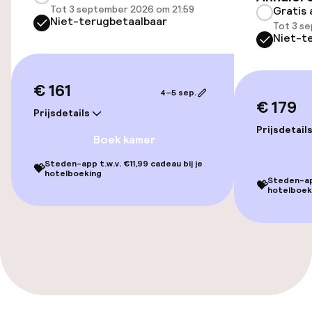
Tot 3 september 2026 om 21:59
Gratis 
Niet-terugbetaalbaar
Tot 3 s
Voor toegankelijkheid
Niet-t
geoptimaliseerde kamers beschikbaar
€ 161
Kamers
4–5 sep.
€ 179
Prijsdetails
Familiekamers beschikbaar
Prijsdetail
Boek kamer
Aansluitende kamers beschikbaar
Steden-app t.w.v. €11,99 cadeau bij je
💝
hotelboeking
Steden-app
💝
Voor toegankelijkheid
hotelboek
geoptimaliseerde kamers beschikbaar
Zwemmen & wellness
Zoetwater buitenzwembad