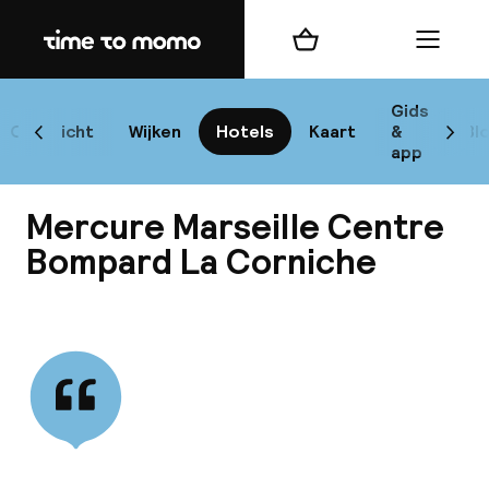
Home
Winkelmand
Menu
Mar
Gids
Overzicht
Wijken
Hotels
Kaart
&
Bl
Scroll naar links
Scrol
app
B
Mercure Marseille Centre
Bompard La Corniche
Bekijk alle
best
Reisi
We