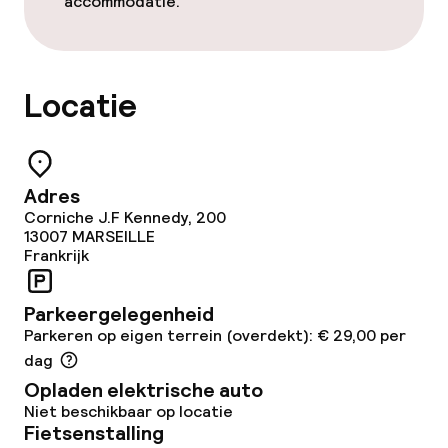
accommodatie.
Gratis wifi
Tuin
Locatie
Terras
Eet- en drinkgelegenheden
Adres
Corniche J.F Kennedy, 200
Restaurant
13007
MARSEILLE
Frankrijk
Bar
Parkeergelegenheid
Eet- en drinkdiensten
Parkeren op eigen terrein (overdekt): € 29,00 per
dag
Ontbijtbuffet
Opladen elektrische auto
Niet beschikbaar op locatie
Fietsenstalling
Lunch à la carte