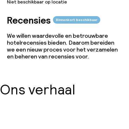
Niet beschikbaar op locatie
Diner à la carte
Recensies
Binnenkort beschikbaar
Roomservice
We willen waardevolle en betrouwbare
hotelrecensies bieden. Daarom bereiden
Faciliteiten en diensten voor kinderen
we een nieuw proces voor het verzamelen
en beheren van recensies voor.
Babysitservice
Schoonmaakvoorzieningen
Ons verhaal
Wasservice
Zakelijke faciliteiten
Over ons
Conferentieruimte