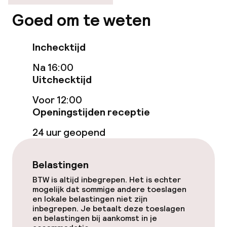
Zoetwater buitenzwembad
Goed om te weten
Ligstoelen
Inchecktijd
Parasols
Na 16:00
Solarium
Uitchecktijd
Stoombad
Voor 12:00
Openingstijden receptie
Spacentrum
24 uur geopend
Massage
Belastingen
Fitnessruimte / gym
BTW is altijd inbegrepen. Het is echter
mogelijk dat sommige andere toeslagen
en lokale belastingen niet zijn
Entertainment
inbegrepen. Je betaalt deze toeslagen
en belastingen bij aankomst in je