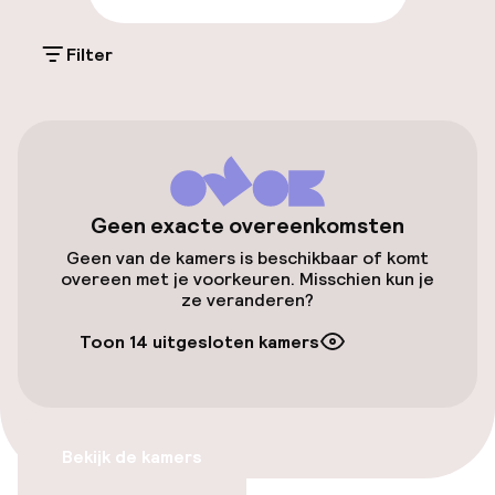
Parkeren & mobiliteit
Filter
Parkeergelegenheid op eigen terrein
(buiten)
€ 29,00 per dag
Openbaar parkeren
Geen exacte overeenkomsten
Geen van de kamers is beschikbaar of komt
Toegankelijkheid
overeen met je voorkeuren. Misschien kun je
ze veranderen?
Overal rolstoeltoegankelijk
Toon 14 uitgesloten kamers
Lift
Zwemmen & wellness
Bekijk de kamers