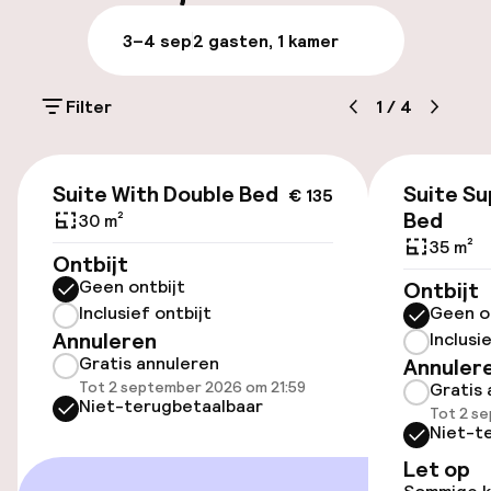
Bagageruimte
3–4 sep
2 gasten, 1 kamer
Parkeren & mobiliteit
Filter
1
/
4
Parkeergelegenheid op eigen terrein
(buiten)
€ 135
Mogelijk extra kosten
Suite With Double Bed
Suite Su
€ 135
Bed
30 m²
Openbaar parkeren
35 m²
Ontbijt
Geen ontbijt
Ontbijt
Oplaadpunt elektrische auto op
Inclusief ontbijt
Geen o
locatie
Annuleren
Inclusi
Gratis annuleren
Annuler
Toegankelijkheid
Tot 2 september 2026 om 21:59
Gratis 
Niet-terugbetaalbaar
Tot 2 s
Niet-t
Overal rolstoeltoegankelijk
Let op