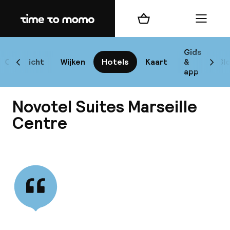
Home
Winkelmand
Menu
Mar
Gids
Overzicht
Wijken
Hotels
Kaart
&
Bl
Scroll naar links
Scrol
app
B
Novotel Suites Marseille
Centre
Bekijk alle
best
Reisi
We