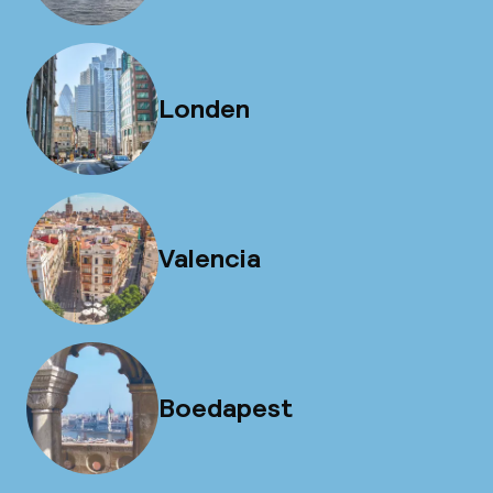
Londen
Valencia
Boedapest