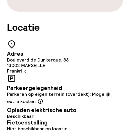
Laat ontbijt
Locatie
Faciliteiten en diensten voor kinderen
Babysitservice
Adres
Schoonmaakvoorzieningen
Boulevard de Dunkerque, 33
13002
MARSEILLE
Frankrijk
Wasservice
Parkeergelegenheid
Beleid
Parkeren op eigen terrein (overdekt): Mogelijk
extra kosten
Overal rookvrij
Opladen elektrische auto
Beschikbaar
Fietsenstalling
Niet beschikbaar op locatie