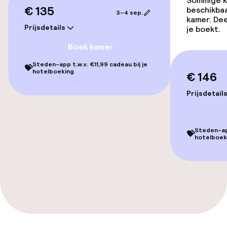
Lift
Sommige ka
€ 135
beschikbaa
3–4 sep.
kamer. Dee
Prijsdetails
je boekt.
Kamers
Boek kamer
Familiekamers beschikbaar
Steden-app t.w.v. €11,99 cadeau bij je
💝
hotelboeking
€ 146
Aansluitende kamers beschikbaar
Prijsdetail
Zwemmen & wellness
Steden-app
💝
hotelboek
Massage
Fitnessruimte / gym
Entertainment
Gratis wifi