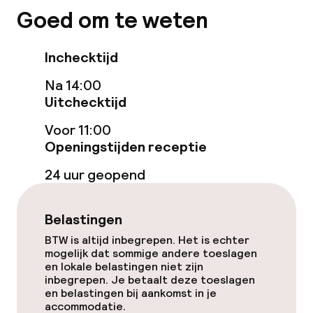
Goed om te weten
Zonneterras
Inchecktijd
TV lounge
Na 14:00
Uitchecktijd
Eet- en drinkgelegenheden
Voor 11:00
Bar
Openingstijden receptie
24 uur geopend
Eet- en drinkdiensten
Belastingen
Ontbijtbuffet
BTW is altijd inbegrepen. Het is echter
mogelijk dat sommige andere toeslagen
Roomservice
en lokale belastingen niet zijn
inbegrepen. Je betaalt deze toeslagen
Vroeg ontbijt
en belastingen bij aankomst in je
accommodatie.