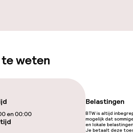
j
eren toegestaan
 5 kg)
 te weten
ijd
Belastingen
00 en 00:00
BTW is altijd inbegre
mogelijk dat sommig
tijd
en lokale belastingen
Je betaalt deze toe