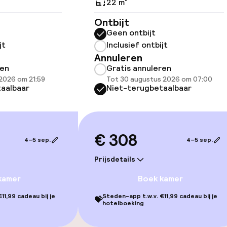
22 m²
innenzwembad
Ontbijt
Geen ontbijt
jt
Inclusief ontbijt
Annuleren
ren
Gratis annuleren
2026 om 21:59
Tot 30 augustus 2026 om 07:00
aalbaar
Niet-terugbetaalbaar
€ 308
4–5 sep.
4–5 sep.
gelegenheden
Prijsdetails
kamer
Boek kamer
11,99 cadeau bij je
Steden-app t.w.v. €11,99 cadeau bij je
💝
hotelboeking