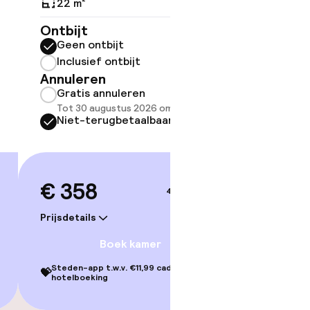
22 m²
Ontbijt
ov
Geen ontbijt
Inclusief ontbijt
Somm
Annuleren
besch
Gratis annuleren
overe
Tot 30 augustus 2026 om 07:00
Too
Niet-terugbetaalbaar
€ 358
4–5 sep.
Prijsdetails
Boek kamer
Steden-app t.w.v. €11,99 cadeau bij je
💝
hotelboeking