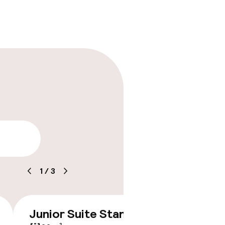
arheid
1
/
3
Junior Suite Standard
€ 358