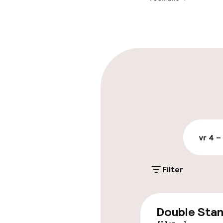
Receptie: 24 
Meertalige m
Parkeren & mob
Openbaar par
vr 4 –
Toegankelijkhe
Lift
Filter
Zwemmen & we
Double Sta