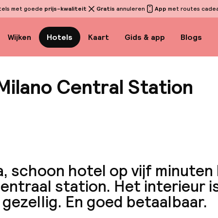
tels met goede
prijs-kwaliteit
Gratis
annuleren
App
met routes cadeau
Wijken
Hotels
Kaart
Gids & app
Blogs
Milano Central Station
Bekijk 
, schoon hotel op vijf minuten
entraal station. Het interieur i
gezellig. En goed betaalbaar.