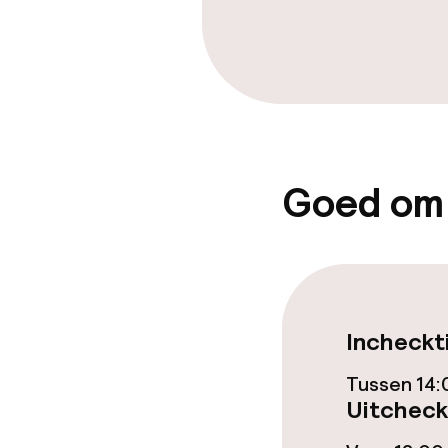
Overal rookvri
Kleine huisdi
(minder dan de
Goed om
Incheckt
Tussen 14:
Uitcheck