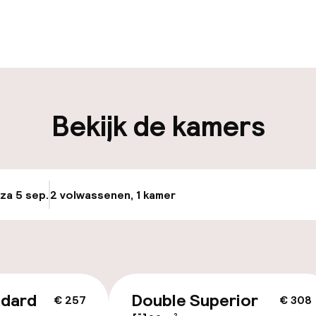
uur geopend
Bagageruimte
edewerkers
iliteit
Bekijk de kamers
keren
 za 5 sep.
2 volwassenen, 1 kamer
Update beschikba
id
llness
ndard
Double Superior
€ 257
€ 308