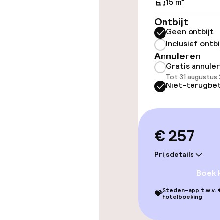
15 m²
Zoetwater b
Ontbijt
Geen ontbijt
Inclusief ontbi
Entertainment
Annuleren
Gratis annule
Gratis wifi
Tot 31 augustus 
Niet-terugbet
TV lounge
€ 257
Eet- en drink
Prijsdetails
Bar
Boek 
Steden-app t.w.v. €
💝
hotelboeking
Beleid