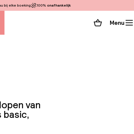
 bij elke boeking
100%
onafhankelijk
Menu
Winkelmand
Bekijk de kamers
alle 31 foto’s
 lopen van
s basic,