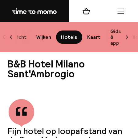
Home
Winkelmand
Menu
M
Gids
Overzicht
Wijken
Hotels
Kaart
&
Bl
Scroll naar links
Scrol
app
B
B&B Hotel Milano
Sant'Ambrogio
Bekijk alle
best
Reisi
We
Fijn hotel op loopafstand van