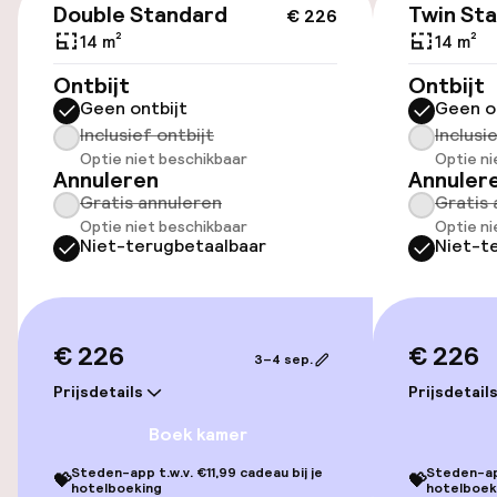
Fietsverhuur
Double Standard
Twin St
€ 226
14 m²
14 m²
Ontbijt
Ontbijt
Toegankelijkheid
Geen ontbijt
Geen o
Inclusief ontbijt
Inclusi
Overal rolstoeltoegankelijk
Optie niet beschikbaar
Optie ni
Annuleren
Annuler
Lift
Gratis annuleren
Gratis 
Optie niet beschikbaar
Optie ni
Niet-terugbetaalbaar
Niet-t
Entertainment
Gratis wifi
€ 226
€ 226
3–4 sep.
Prijsdetails
Prijsdetail
Eet- en drinkdiensten
Boek kamer
Ontbijtbuffet
Steden-app t.w.v. €11,99 cadeau bij je
Steden-app
💝
💝
hotelboeking
hotelboek