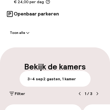
€ 24,00 per dag
nemen met het hotel.
Openbaar parkeren
Welkom
Toon alle
Meertalige medewerkers
Bagageruimte
Parkeren & mobiliteit
Bekijk de kamers
Parkeergelegenheid op eigen terrein
3–4 sep
2 gasten, 1 kamer
(buiten)
€ 24,00 per dag
Filter
1
/
3
Openbaar parkeren
€ 226