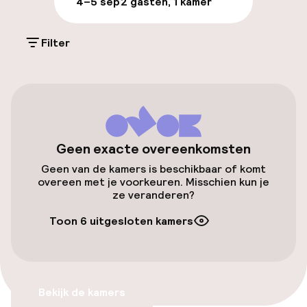
4–5 sep
2 gasten, 1 kamer
Parkeergelegenheid op eigen terrein
(buiten)
Filter
Mogelijk extra kosten
Openbaar parkeren
Luchthavenshuttle
Geen exacte overeenkomsten
Transferservice
Geen van de kamers is beschikbaar of komt
overeen met je voorkeuren. Misschien kun je
ze veranderen?
Toegankelijkheid
Toon 6 uitgesloten kamers
Overal rolstoeltoegankelijk
Lift
Bekijk de kamers
Voor toegankelijkheid