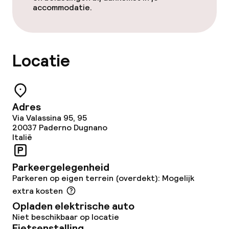
TV lounge
accommodatie.
Eet- en drinkgelegenheden
Locatie
Restaurant
Bar
Adres
Via Valassina 95, 95
Eet- en drinkdiensten
20037
Paderno Dugnano
Italië
Diner à la carte
Parkeergelegenheid
Roomservice
Parkeren op eigen terrein (overdekt): Mogelijk
extra kosten
Vroeg ontbijt
Opladen elektrische auto
Niet beschikbaar op locatie
Fietsenstalling