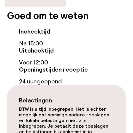
geoptimaliseerde kamers beschikbaar
Goed om te weten
Kamers
Inchecktijd
Voor toegankelijkheid
Na 15:00
geoptimaliseerde kamers beschikbaar
Uitchecktijd
Kamers voor rokers beschikbaar
Voor 12:00
Openingstijden receptie
Entertainment
24 uur geopend
Betaalde wifi
Belastingen
Tuin
BTW is altijd inbegrepen. Het is echter
mogelijk dat sommige andere toeslagen
Terras
en lokale belastingen niet zijn
inbegrepen. Je betaalt deze toeslagen
en belastingen bij aankomst in je