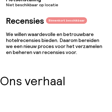
Schoonmaakvoorzieningen
Niet beschikbaar op locatie
Wasservice
Recensies
Binnenkort beschikbaar
Zakelijke faciliteiten
We willen waardevolle en betrouwbare
hotelrecensies bieden. Daarom bereiden
Conferentieruimte
we een nieuw proces voor het verzamelen
en beheren van recensies voor.
Vergaderruimte
Beleid
Ons verhaal
Overal rookvrij
Kleine huisdieren toegestaan (minder
dan de 5 kg)
Over ons