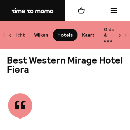
Home
Winkelmand
Menu
M
Gids
Overzicht
Wijken
Hotels
Kaart
&
Bl
Scroll naar links
Scrol
app
B
Best Western Mirage Hotel
Fiera
Bekijk alle
best
Reisi
We