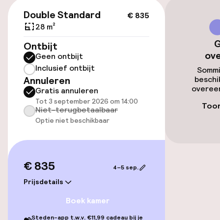
€ 835
Planet-project zetten we ons in voor
Mogelijk extra kosten
Double Standard
€ 835
duurzame praktijken, zoals het monitoren van
28 m²
ons verbruik, het verminderen van
Parkeerservice
wegwerpplastic en het implementeren van
G
Ontbijt
energiebesparende maatregelen. We wensen u
ov
Geen ontbijt
Openbaar parkeren
een prettig verblijf.
Inclusief ontbijt
Sommi
Annuleren
beschi
Luchthavenshuttle
overeen
Gratis annuleren
Tot 3 september 2026 om 14:00
Transferservice
Toon
Niet-terugbetaalbaar
Optie niet beschikbaar
Toegankelijkheid
Overal rolstoeltoegankelijk
€ 835
4–5 sep.
Prijsdetails
Lift
Boek kamer
Steden-app t.w.v. €11,99 cadeau bij je