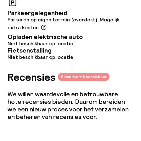
Conferentieruimte
Parkeergelegenheid
Parkeren op eigen terrein (overdekt): Mogelijk
Vergaderruimte
extra kosten
Opladen elektrische auto
Beleid
Niet beschikbaar op locatie
Fietsenstalling
Niet beschikbaar op locatie
Kleine huisdieren toegestaan (minder
dan de 5 kg)
Recensies
Binnenkort beschikbaar
We willen waardevolle en betrouwbare
hotelrecensies bieden. Daarom bereiden
we een nieuw proces voor het verzamelen
en beheren van recensies voor.