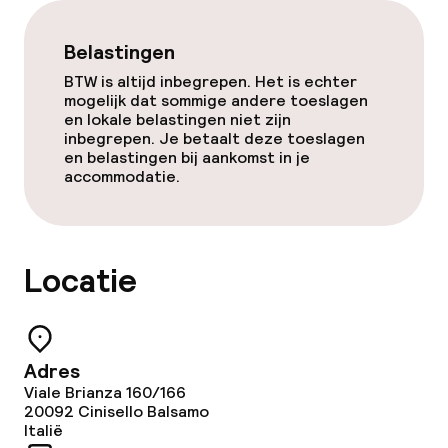
Eet- en drinkgelegenheden
Belastingen
Restaurant
BTW is altijd inbegrepen. Het is echter
mogelijk dat sommige andere toeslagen
Bar
en lokale belastingen niet zijn
inbegrepen. Je betaalt deze toeslagen
en belastingen bij aankomst in je
accommodatie.
Faciliteiten en diensten voor kinderen
Babysitservice
Locatie
Schoonmaakvoorzieningen
Wasservice
Adres
Viale Brianza 160/166
20092
Cinisello Balsamo
Zakelijke faciliteiten
Italië