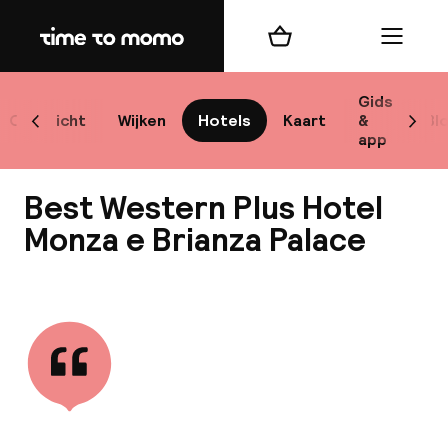
Home
Winkelmand
Menu
M
Gids
Overzicht
Wijken
Hotels
Kaart
&
Bl
Scroll naar links
Scrol
app
B
Best Western Plus Hotel
Monza e Brianza Palace
Bekijk alle
best
Reisi
We