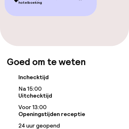
Zwemmen & wellness
💝
hotelboeking
Hot tub
Stoombad
Turks stoombad (hamam)
Spacentrum
Goed om te weten
Massage
Inchecktijd
Fitnessruimte / gym
Na 15:00
Uitchecktijd
Entertainment
Voor 13:00
Openingstijden receptie
Betaalde wifi
24 uur geopend