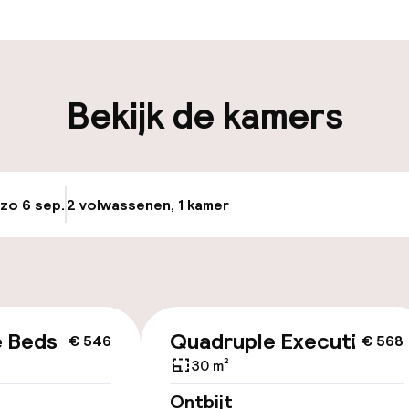
en mogelijk
Bagageruimte
iliteit
Bekijk de kamers
nheid op eigen
Oplaadpunt elek
n)
locatie
osten
Luchthavenshut
 zo 6 sep.
2 volwassenen, 1 kamer
Update beschikba
keren
Fietsverhuur
id
e Beds
Quadruple Executive
€ 546
€ 568
ltoegankelijk
30 m²
Ontbijt