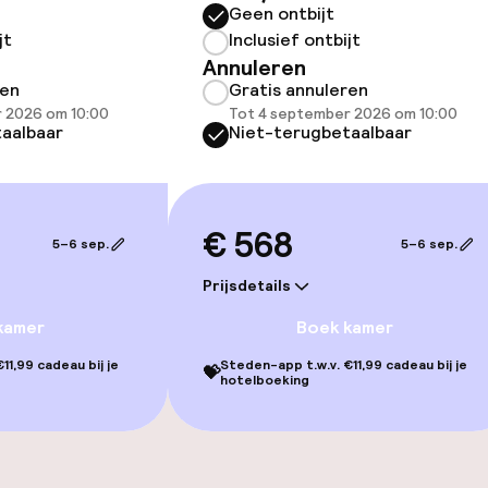
Geen ontbijt
jt
Inclusief ontbijt
Annuleren
ren
Gratis annuleren
 2026 om 10:00
Tot 4 september 2026 om 10:00
aalbaar
Niet-terugbetaalbaar
Terras
TV lounge
€ 568
5–6 sep.
5–6 sep.
gelegenheden
Prijsdetails
kamer
Boek kamer
11,99 cadeau bij je
Steden-app t.w.v. €11,99 cadeau bij je
💝
hotelboeking