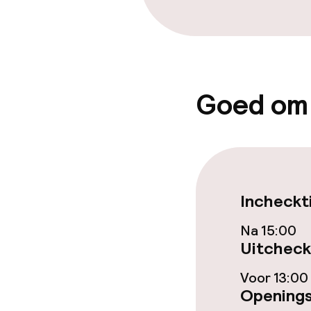
Eet- en drinkd
Ontbijtbuffet
Roomservice
Goed om
Faciliteiten en
Speeltuin
Babysitservic
Incheckt
Na 15:00
Uitcheck
Schoonmaakvo
Voor 13:00
Wasservice
Openings