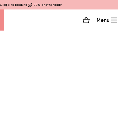
 bij elke boeking
100%
onafhankelijk
Menu
Winkelmand
Bekijk de kamers
 alle 33 foto’s
an 18e-eeuwse
tige wijze de