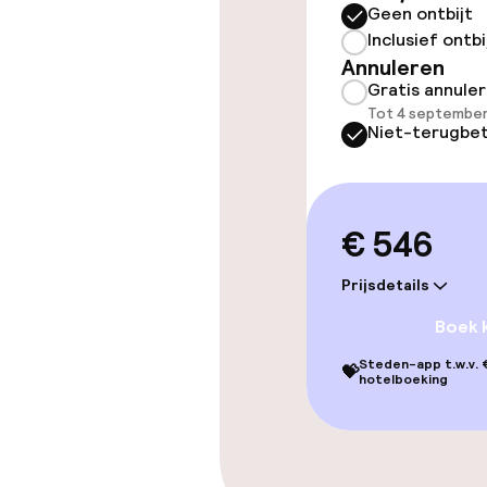
Geen ontbijt
Inclusief ontbi
Annuleren
Entertainment
Gratis annule
Tot 4 september
Niet-terugbet
Betaalde wifi
Tuin
€ 546
Eet- en drink
Prijsdetails
Boek 
Restaurant
Steden-app t.w.v. €
💝
hotelboeking
Bar