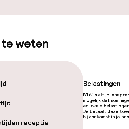
iensten
 te weten
 diensten voor kinderen
e
ijd
Belastingen
BTW is altijd inbegre
mogelijk dat sommig
tijd
orzieningen
en lokale belastingen
Je betaalt deze toe
bij aankomst in je a
tijden receptie