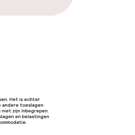
pen. Het is echter
e andere toeslagen
 niet zijn inbegrepen.
slagen en belastingen
ccommodatie.