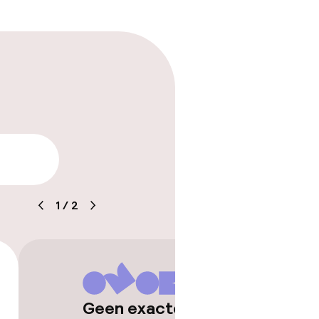
trische auto op
tle
arheid
1
/
2
Geen exacte