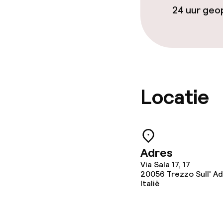
24 uur ge
Zakelijke facili
Conferentier
Vergaderruim
Locatie
Adres
Via Sala 17, 17
20056
Trezzo Sull' A
Italië