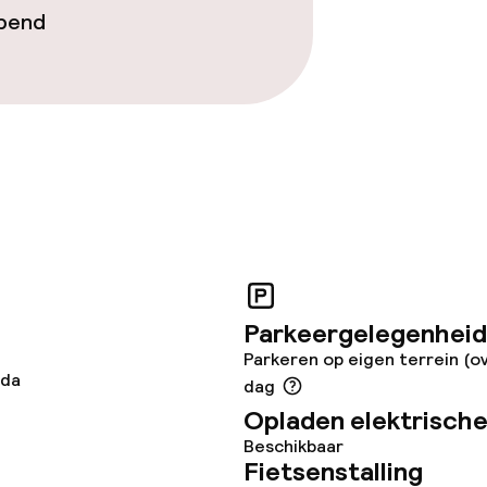
opend
teiten
uimte
te
Parkeergelegenheid
Parkeren op eigen terrein (o
dda
dag
Opladen elektrische
Beschikbaar
Fietsenstalling