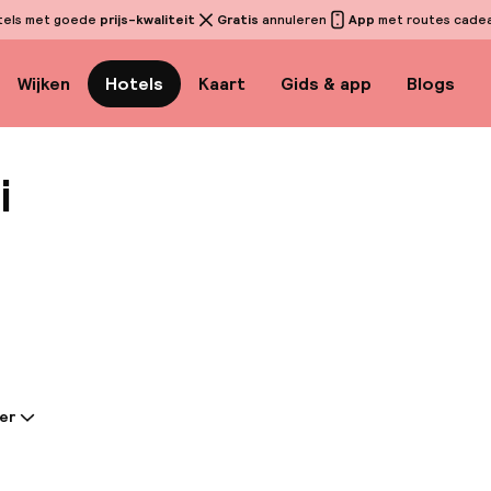
tels met goede
prijs-kwaliteit
Gratis
annuleren
App
met routes cadeau
Wijken
Hotels
Kaart
Gids & app
Blogs
i
Bekijk
er
tie gedeeld door de accommodatie:
piani, een boetiekhotel, weerspiegelt de elegantie v
se villa's. De recente restauratie combineert op prach