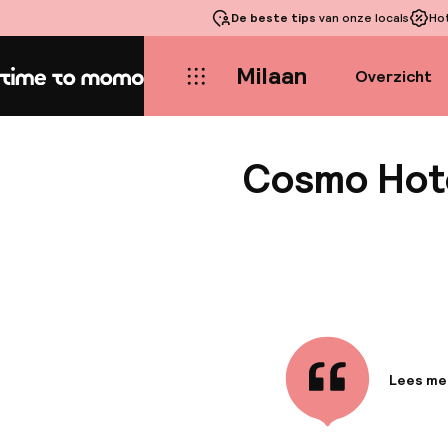
De beste tips
van onze locals
Ho
Milaan
Overzicht
Home
Cosmo Hote
Lees me
Informa
Dit char
Centre in