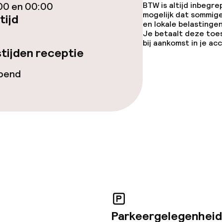
00 en 00:00
BTW is altijd inbegre
mogelijk dat sommig
tijd
en lokale belastingen
Je betaalt deze toe
bij aankomst in je a
tijden receptie
teiten
opend
uimte
te
j
Parkeergelegenheid