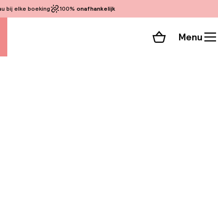
 bij elke boeking
100%
onafhankelijk
Menu
Winkelmand
Bekijk de kamers
 alle 27 foto’s
e Torri Bianche
rijden van de