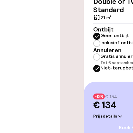
Double or T
Overal rolstoe
Standard
Lift
21 m²
Ontbijt
Geen ontbijt
Zwemmen & we
Inclusief ontbi
Annuleren
Gratis annule
Stoombad
Tot 6 september
Niet-terugbet
Turks stoomb
Entertainment
€ 154
-13%
€ 134
Gratis wifi
Prijsdetails
Tuin
Boek 