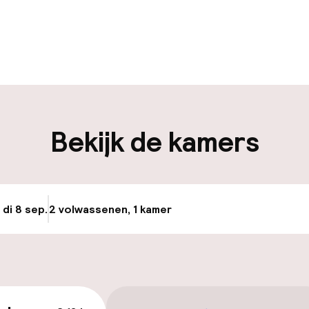
uur geopend
Bagageruimte
edewerkers
iliteit
Bekijk de kamers
nheid op eigen
Transferservice
n)
 di 8 sep.
2 volwassenen, 1 kamer
Update beschikba
keren
id