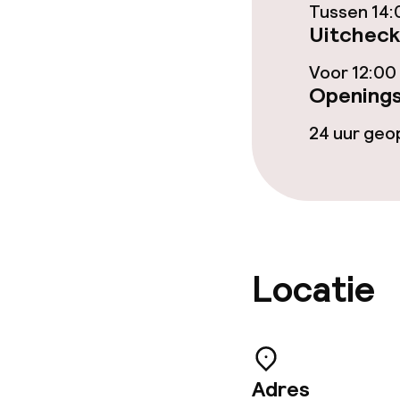
Tussen 14:
Wasservice
Uitcheck
Voor 12:00
Openings
Zakelijke facili
24 uur ge
Conferentier
Vergaderruim
Beleid
Locatie
Overal rookvri
Adres