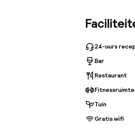
luchthave
het unie
door de 
Facilitei
ruimtes 
sculptur
design, 
gasten g
24-uurs recep
stoomba
Bar
Restaurant
Fitnessruimte
Tuin
Gratis wifi
Welkom