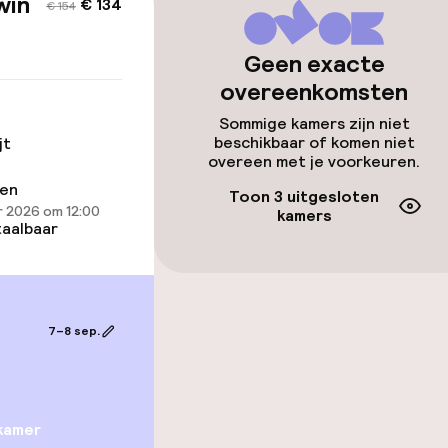
win
€ 134
ltoegankelijk
€ 154
Geen exacte
overeenkomsten
Sommige kamers zijn niet
llness
beschikbaar of komen niet
jt
overeen met je voorkeuren.
ren
Fitnessruimte /
Toon 3 uitgesloten
 2026 om 12:00
kamers
aalbaar
ad (hamam)
7–8 sep.
Terras
TV lounge
kamer