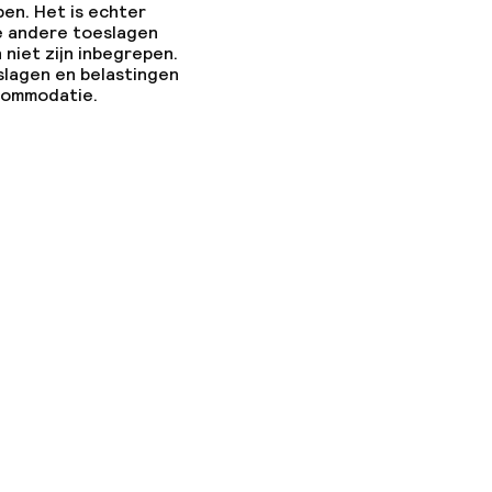
pen. Het is echter
e andere toeslagen
 niet zijn inbegrepen.
slagen en belastingen
ccommodatie.