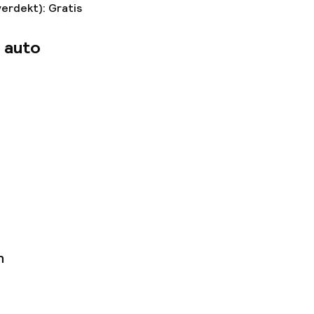
verdekt): Gratis
 auto
n