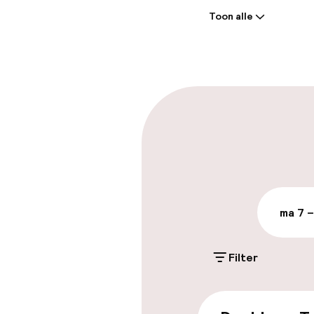
Toon alle
Receptie: 24 
Meertalige m
Parkeren & mob
Parkeergelege
terrein (buite
Gratis parkeren
ma 7 –
Openbaar par
Filter
Toegankelijkhe