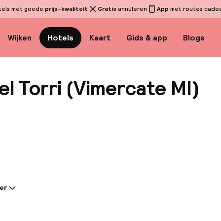
tels met goede
prijs-kwaliteit
Gratis
annuleren
App
met routes cadeau
Wijken
Hotels
Kaart
Gids & app
Blogs
l Torri (Vimercate MI)
Bekijk
er
tie gedeeld door de accommodatie:
mante stadshotel is gelegen in het multifunctionele L
 Vimercate, aan de rand van Milaan. Het is 15 minuten 