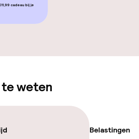
11,99 cadeau bij je
gelegenheden
iensten
 te weten
Diner à la carte
te
Roomservice
ijd
Belastingen
orzieningen