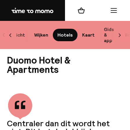
Home
Winkelmand
Menu
M
Gids
Overzicht
Wijken
Hotels
Kaart
&
Bl
Scroll naar links
Scrol
app
B
Duomo Hotel &
Apartments
Bekijk alle
best
Reisi
We
Centraler dan dit wordt het