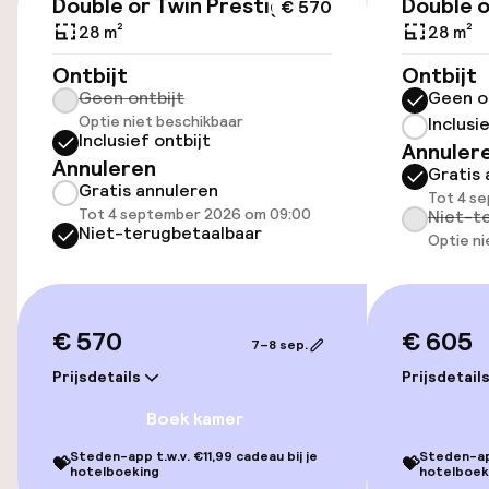
Double or Twin Prestige
Double o
€ 570
Entertainment
28 m²
28 m²
Gratis wifi
Ontbijt
Ontbijt
Geen ontbijt
Geen o
Optie niet beschikbaar
Inclusi
Inclusief ontbijt
Beleid
Annuler
Annuleren
Gratis 
Gratis annuleren
Kleine huisdieren toegestaan (minder
Tot 4 s
Tot 4 september 2026 om 09:00
Niet-t
dan de 5 kg)
Niet-terugbetaalbaar
Optie ni
€ 570
€ 605
7–8 sep.
Prijsdetails
Prijsdetail
Boek kamer
Steden-app t.w.v. €11,99 cadeau bij je
Steden-app
💝
💝
hotelboeking
hotelboek