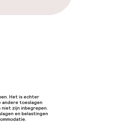
pen. Het is echter
e andere toeslagen
 niet zijn inbegrepen.
slagen en belastingen
ccommodatie.