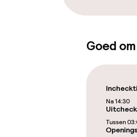
Bar
Eet- en drinkd
Goed om
Roomservice
Incheckt
Na 14:30
Uitcheck
Tussen 03:
Openings