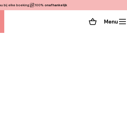
 bij elke boeking
100%
onafhankelijk
Menu
Winkelmand
Bekijk de kamers
alle 89 foto’s
slechts enkele
l uitstekende