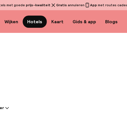
tels met goede
prijs-kwaliteit
Gratis
annuleren
App
met routes cadeau
Wijken
Hotels
Kaart
Gids & app
Blogs
Bekijk 
er
tie gedeeld door de accommodatie:
sch gelegen in de art-nouveauwijk Porta Venezia, op 
lopen van het stadscentrum, biedt dit populaire hote