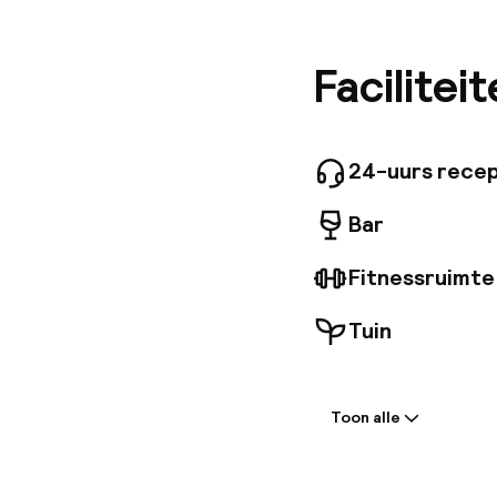
verbindi
op maar 
Spiga, e
Facilitei
winkelstr
ideaal v
gezellige
warmere 
24-uurs recep
STERren
WELLNE
Bar
Fitnessruimte
Tuin
Welkom
Toon alle
Receptie: 24 
Meertalige m