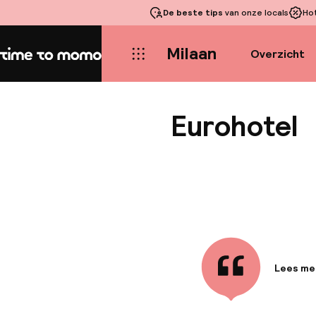
De beste tips
van onze locals
Ho
Milaan
Overzicht
Home
Eurohotel
Lees me
Informa
Strategi
minuten 