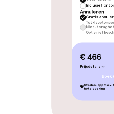
Inclusief ontbi
Annuleren
Zwemmen & we
Gratis annule
Tot 4 september
Spacentrum
Niet-terugbet
Optie niet besch
Fitnessruimte
€ 466
Entertainment
Prijsdetails
Gratis wifi
Boek 
Tuin
Steden-app t.w.v. €
💝
hotelboeking
Eet- en drink