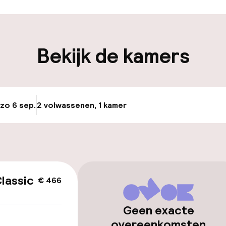
iliteit
Bekijk de kamers
nheid op eigen
Luchthavenshut
n)
Transferservice
 zo 6 sep.
2 volwassenen, 1 kamer
Update beschikba
Fietsenstalling
keren
id
lassic
€ 466
ltoegankelijk
Geen exacte
overeenkomsten