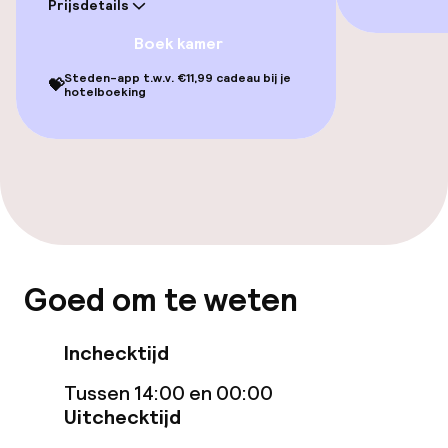
Prijsdetails
TV lounge
Boek kamer
Steden-app t.w.v. €11,99 cadeau bij je
💝
Eet- en drinkgelegenheden
hotelboeking
Restaurant
Bar
Eet- en drinkdiensten
Goed om te weten
Ontbijtbuffet
Dinerbuffet
Inchecktijd
Tussen 14:00 en 00:00
Roomservice
Uitchecktijd