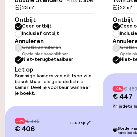
Double Standard
Twin St
€ 406
€ 445
Toegankelijkheid
23 m²
23 m²
Overal rolstoeltoegankelijk
Ontbijt
Ontbijt
Geen ontbijt
Geen o
Lift
Inclusief ontbijt
Inclusi
Annuleren
Annuler
Gratis annuleren
Gratis 
Voor toegankelijkheid
Optie niet beschikbaar
Optie ni
geoptimaliseerde kamers beschikbaar
Niet-terugbetaalbaar
Niet-t
Let op
Kamers
Sommige kamers van dit type zijn
beschikbaar als geluidsdichte
kamer. Deel je voorkeur wanneer
Voor toegankelijkheid
€ 48
-9%
je boekt.
€ 447
geoptimaliseerde kamers beschikbaar
Prijsdetail
Entertainment
€ 445
-9%
5–6 sep.
€ 406
Gratis wifi
Steden-app
💝
hotelboek