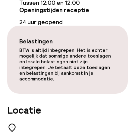
Tussen 12:00 en 12:00
Dieetopties
Openingstijden receptie
Vegetarische opties
24 uur geopend
Schoonmaakvoorzieningen
Belastingen
BTW is altijd inbegrepen. Het is echter
Wasservice
mogelijk dat sommige andere toeslagen
en lokale belastingen niet zijn
inbegrepen. Je betaalt deze toeslagen
en belastingen bij aankomst in je
Zakelijke faciliteiten
accommodatie.
Vergaderruimte
Locatie
Beleid
Overal rookvrij