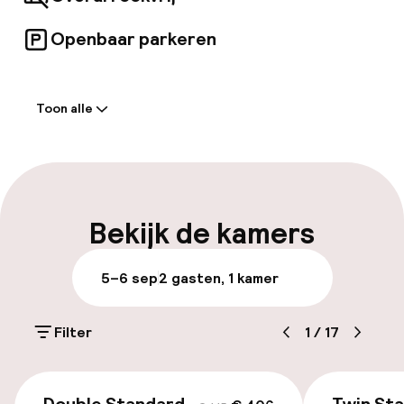
vergaderfaciliteiten.
Openbaar parkeren
Welkom
Toon alle
Receptie: 24 uur geopend
Meertalige medewerkers
Bagageruimte
Bekijk de kamers
Parkeren & mobiliteit
5–6 sep
2 gasten, 1 kamer
Openbaar parkeren
Filter
1
/
17
Luchthavenshuttle
€ 406
€ 445