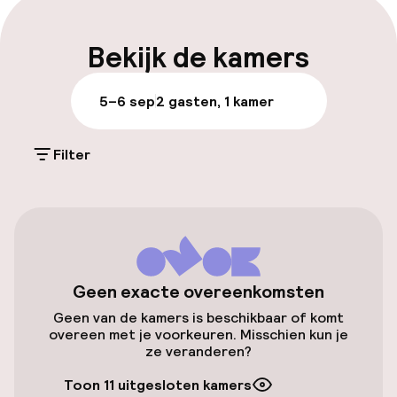
conferentiecentrum met de keuze uit een
Meertalige medewerkers
auditorium en acht vergaderruimtes, of plan
Bekijk de kamers
recepties in de betoverende Italiaanse tuinen.
Bagageruimte
5–6 sep
2 gasten, 1 kamer
Parkeren & mobiliteit
Filter
Parkeergelegenheid op eigen terrein
(buiten)
Mogelijk extra kosten
Openbaar parkeren
Geen exacte overeenkomsten
Oplaadpunt elektrische auto op
Geen van de kamers is beschikbaar of komt
locatie
overeen met je voorkeuren. Misschien kun je
ze veranderen?
Luchthavenshuttle
Toon 11 uitgesloten kamers