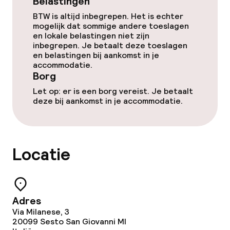
Belastingen
BTW is altijd inbegrepen. Het is echter
Zwemmen & wellness
mogelijk dat sommige andere toeslagen
en lokale belastingen niet zijn
Spacentrum
inbegrepen. Je betaalt deze toeslagen
en belastingen bij aankomst in je
accommodatie.
Massage
Borg
Let op: er is een borg vereist. Je betaalt
Fitnessruimte / gym
deze bij aankomst in je accommodatie.
Entertainment
Locatie
Betaalde wifi
Tuin
Adres
Terras
Via Milanese, 3
20099
Sesto San Giovanni MI
TV lounge