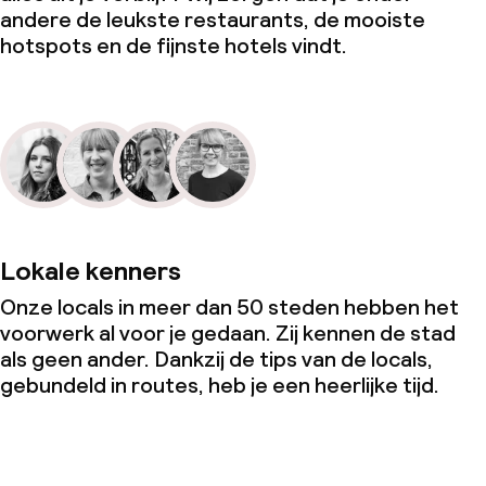
Conferentieruimte
andere de leukste restaurants, de mooiste
hotspots en de fijnste hotels vindt.
Vergaderruimte
Beleid
Borg bij aankomst
Overal rookvrij
Lokale kenners
Kleine huisdieren toegestaan (minder
Onze locals in meer dan 50 steden hebben het
dan de 5 kg)
voorwerk al voor je gedaan. Zij kennen de stad
als geen ander. Dankzij de tips van de locals,
Grote huisdieren toegestaan (meer
gebundeld in routes, heb je een heerlijke tijd.
dan 5 kg)