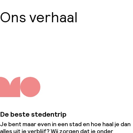
Roomservice
Ons verhaal
Faciliteiten en diensten voor kinderen
Speeltuin
Over ons
Babysitservice
Schoonmaakvoorzieningen
Wasfaciliteiten (wasmachine)
Wasservice
De beste stedentrip
Zakelijke faciliteiten
Je bent maar even in een stad en hoe haal je dan
alles uit je verblijf? Wij zorgen dat je onder