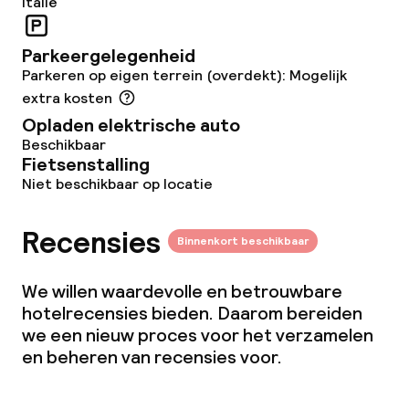
Italië
Game-kamer
Parkeergelegenheid
Parkeren op eigen terrein (overdekt): Mogelijk
extra kosten
Eet- en drinkgelegenheden
Opladen elektrische auto
Restaurant
Beschikbaar
Fietsenstalling
Niet beschikbaar op locatie
Bar
Recensies
Binnenkort beschikbaar
Eet- en drinkdiensten
We willen waardevolle en betrouwbare
Ontbijtbuffet
hotelrecensies bieden. Daarom bereiden
we een nieuw proces voor het verzamelen
Lunch à la carte
en beheren van recensies voor.
Diner à la carte