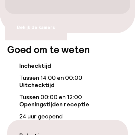
Transferservice
Toegankelijkheid
Bekijk de kamers
Overal rolstoeltoegankelijk
Goed om te weten
Lift
Inchecktijd
Voor toegankelijkheid
geoptimaliseerde kamers beschikbaar
Tussen 14:00 en 00:00
Uitchecktijd
Kamers
Tussen 00:00 en 12:00
Openingstijden receptie
Voor toegankelijkheid
geoptimaliseerde kamers beschikbaar
24 uur geopend
Kamers voor rokers beschikbaar