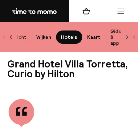
Home
Winkelmand
Menu
M
Gids
Overzicht
Wijken
Hotels
Kaart
&
Bl
Scroll naar links
Scrol
app
B
Grand Hotel Villa Torretta,
Curio by Hilton
Bekijk alle
best
Reisi
We