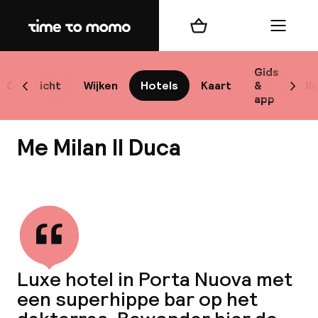
Home
Winkelmand
Menu
M
Gids
Overzicht
Wijken
Hotels
Kaart
&
Bl
Scroll naar links
Scrol
app
B
Me Milan Il Duca
Bekijk alle
best
Reisi
Luxe hotel in Porta Nuova met
een superhippe bar op het
We