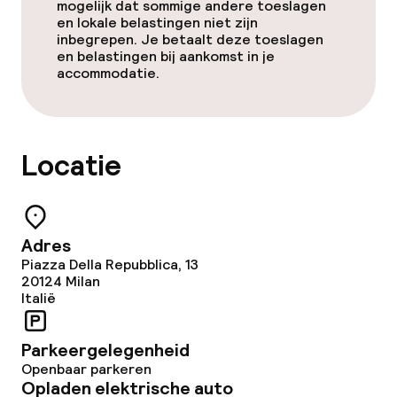
mogelijk dat sommige andere toeslagen
en lokale belastingen niet zijn
Babysitservice
inbegrepen. Je betaalt deze toeslagen
en belastingen bij aankomst in je
accommodatie.
Schoonmaakvoorzieningen
Wasservice
Locatie
Zakelijke faciliteiten
Vergaderruimte
Adres
Piazza Della Repubblica, 13
20124
Milan
Beleid
Italië
Overal rookvrij
Parkeergelegenheid
Openbaar parkeren
Opladen elektrische auto