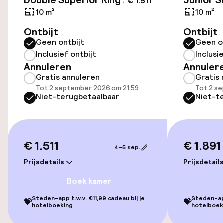
Double Superior King Bed
Junior S
€ 1.511
Toegankelijkheid
10 m²
10 m²
Lift
Ontbijt
Ontbijt
Geen ontbijt
Geen o
Inclusief ontbijt
Inclusi
Zwemmen & wellness
Annuleren
Annuler
Gratis annuleren
Gratis 
Spacentrum
Tot 2 september 2026 om 21:59
Tot 2 s
Niet-terugbetaalbaar
Niet-t
Massage
Fitnessruimte / gym
€ 1.511
€ 1.891
4–5 sep.
Prijsdetails
Prijsdetail
Entertainment
Boek kamer
Tuin
Steden-app t.w.v. €11,99 cadeau bij je
Steden-app
💝
💝
hotelboeking
hotelboek
Terras