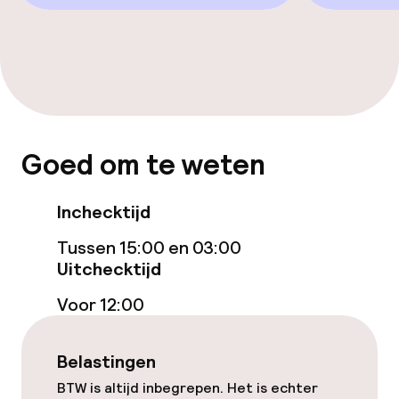
TV lounge
Nachtclub
Eet- en drinkgelegenheden
Goed om te weten
Restaurant
Inchecktijd
Bar
Tussen 15:00 en 03:00
Uitchecktijd
Eet- en drinkdiensten
Voor 12:00
Roomservice
Belastingen
Faciliteiten en diensten voor kinderen
BTW is altijd inbegrepen. Het is echter