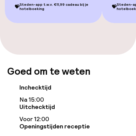
Steden-app t.w.v. €11,99 cadeau bij je
Steden-app
💝
💝
hotelboeking
hotelboek
Fitnessruimte / gym
Entertainment
Gratis wifi
Zonneterras
Goed om te weten
Eet- en drinkgelegenheden
Inchecktijd
Restaurant
Na 15:00
Uitchecktijd
Bar
Voor 12:00
Openingstijden receptie
Eet- en drinkdiensten