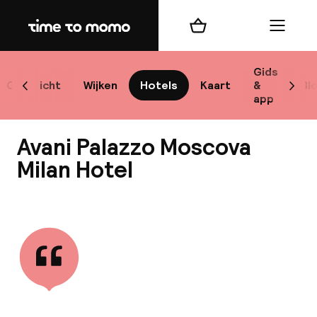
Home
Winkelmand
Menu
M
Gids
Overzicht
Wijken
Hotels
Kaart
&
Bl
Scroll naar links
Scrol
app
B
Avani Palazzo Moscova
Milan Hotel
Bekijk alle
best
Reisi
We