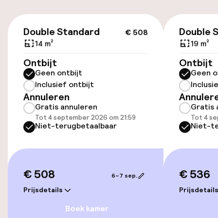
€ 50,00 per dag
€ 508
Parkeerservice
Double Standard
Double 
€ 508
14 m²
19 m²
Openbaar parkeren
Ontbijt
Ontbijt
Geen ontbijt
Geen o
Inclusief ontbijt
Inclusi
Toegankelijkheid
Annuleren
Annuler
Gratis annuleren
Gratis 
Overal rolstoeltoegankelijk
Tot 4 september 2026 om 21:59
Tot 4 s
Niet-terugbetaalbaar
Niet-t
Lift
Zwemmen & wellness
€ 508
€ 536
6–7 sep.
Stoombad
Prijsdetails
Prijsdetail
Boek kamer
Spa behandelingen