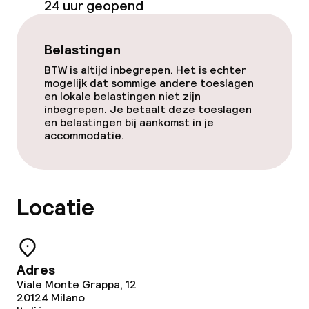
24 uur geopend
Ontbijtbuffet
Belastingen
Roomservice
BTW is altijd inbegrepen. Het is echter
mogelijk dat sommige andere toeslagen
Vroeg ontbijt
en lokale belastingen niet zijn
inbegrepen. Je betaalt deze toeslagen
en belastingen bij aankomst in je
Schoonmaakvoorzieningen
accommodatie.
Wasservice
Locatie
Zakelijke faciliteiten
Vergaderruimte
Adres
Viale Monte Grappa, 12
Beleid
20124
Milano