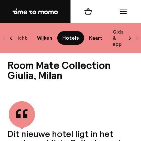
Home
Winkelmand
Menu
M
Gids
Overzicht
Wijken
Hotels
Kaart
&
Bl
Scroll naar links
Scrol
app
B
Room Mate Collection
Giulia, Milan
Bekijk alle
best
Reisi
We
Dit nieuwe hotel ligt in het