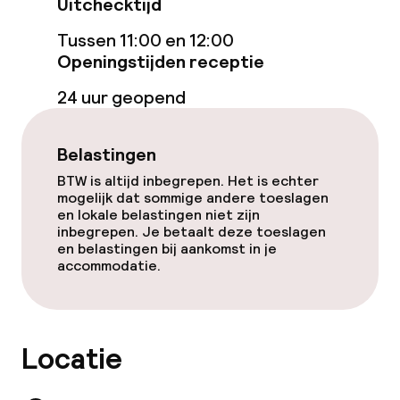
Uitchecktijd
Wasservice
Tussen 11:00 en 12:00
Openingstijden receptie
Zakelijke faciliteiten
24 uur geopend
Vergaderruimte
Belastingen
Beleid
BTW is altijd inbegrepen. Het is echter
mogelijk dat sommige andere toeslagen
en lokale belastingen niet zijn
Overal rookvrij
inbegrepen. Je betaalt deze toeslagen
en belastingen bij aankomst in je
Vrijgezellenfeesten of andere feesten
accommodatie.
niet toegestaan
Locatie