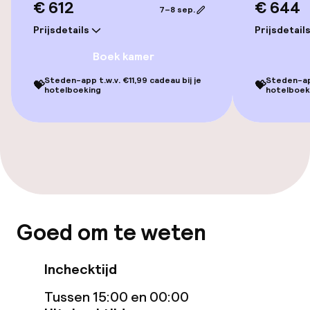
Gratis wifi
€ 612
€ 644
7–8 sep.
Prijsdetails
Prijsdetail
Eet- en drinkgelegenheden
Boek kamer
Bar
Steden-app t.w.v. €11,99 cadeau bij je
Steden-app
💝
💝
hotelboeking
hotelboek
Eet- en drinkdiensten
Ontbijtbuffet
Faciliteiten en diensten voor kinderen
Goed om te weten
Babysitservice
Inchecktijd
Schoonmaakvoorzieningen
Tussen 15:00 en 00:00