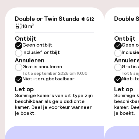
Luchthavenshuttle
€ 612
Double or Twin Standard
Double 
€ 612
Toegankelijkheid
18 m²
Overal rolstoeltoegankelijk
Ontbijt
Ontbijt
Geen ontbijt
Geen o
Lift
Inclusief ontbijt
Inclusi
Annuleren
Annuler
Gratis annuleren
Gratis 
Zwemmen & wellness
Tot 5 september 2026 om 10:00
Tot 5 s
Niet-terugbetaalbaar
Niet-t
Let op
Turks stoombad (hamam)
Let op
Sommige kamers van dit type zijn
Sommige ka
beschikbaar als geluidsdichte
beschikbaa
Fitnessruimte / gym
kamer. Deel je voorkeur wanneer
kamer. Dee
je boekt.
je boekt.
Entertainment