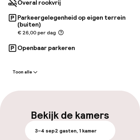
Overal rookvrij
activeren van de congestieheffing. Vervoer
van en naar de luchthavens van Linate,
Parkeergelegenheid op eigen terrein
Malpensa en Bergamo kan op verzoek worden
(buiten)
geregeld.
€ 26,00 per dag
Openbaar parkeren
Welkom
Toon alle
Receptie: 24 uur geopend
Laat uitchecken mogelijk
Bagageruimte
Bekijk de kamers
Parkeren & mobiliteit
3–4 sep
2 gasten, 1 kamer