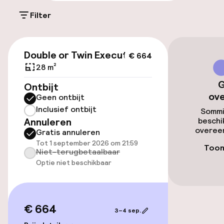
Parkeergelegenheid op eigen terrein
(buiten)
Filter
€ 26,00 per dag
€ 664
Openbaar parkeren
Double or Twin Executive
€ 664
28 m²
Luchthavenshuttle
G
Ontbijt
ov
Geen ontbijt
Transferservice
Inclusief ontbijt
Sommi
Annuleren
beschi
overeen
Gratis annuleren
Toegankelijkheid
Tot 1 september 2026 om 21:59
Toon
Niet-terugbetaalbaar
Overal rolstoeltoegankelijk
Optie niet beschikbaar
Lift
Voor toegankelijkheid
€ 664
3–4 sep.
geoptimaliseerde kamers beschikbaar