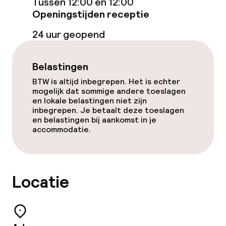
Tussen 12:00 en 12:00
Openingstijden receptie
Eet- en drinkdiensten
24 uur geopend
Ontbijtbuffet
Belastingen
Lunch à la carte
BTW is altijd inbegrepen. Het is echter
mogelijk dat sommige andere toeslagen
en lokale belastingen niet zijn
Roomservice
inbegrepen. Je betaalt deze toeslagen
en belastingen bij aankomst in je
accommodatie.
Faciliteiten en diensten voor kinderen
Babysitservice
Locatie
Schoonmaakvoorzieningen
Wasservice