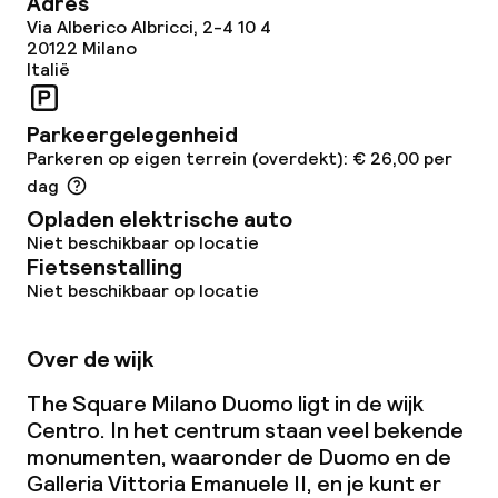
Adres
Via Alberico Albricci, 2-4 10 4
20122
Milano
Zakelijke faciliteiten
Italië
Conferentieruimte
Parkeergelegenheid
Parkeren op eigen terrein (overdekt): € 26,00 per
Vergaderruimte
dag
Opladen elektrische auto
Niet beschikbaar op locatie
Beleid
Fietsenstalling
Niet beschikbaar op locatie
Overal rookvrij
Grote huisdieren toegestaan (meer
Over de wijk
dan 5 kg)
The Square Milano Duomo ligt in de wijk
Centro. In het centrum staan veel bekende
monumenten, waaronder de Duomo en de
Galleria Vittoria Emanuele II, en je kunt er