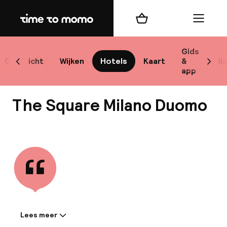
Home
Winkelmand
Menu
M
Gids
Overzicht
Wijken
Hotels
Kaart
&
Bl
Scroll naar links
Scrol
app
B
The Square Milano Duomo
Bekijk alle
best
Reisi
We
Lees meer
Informatie gedeeld door de