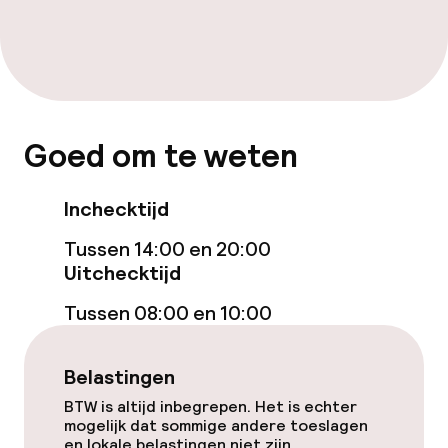
Beleid
Overal rookvrij
Goed om te weten
Vrijgezellenfeesten of andere feesten
niet toegestaan
Inchecktijd
Tussen 14:00 en 20:00
Uitchecktijd
Tussen 08:00 en 10:00
Belastingen
BTW is altijd inbegrepen. Het is echter
mogelijk dat sommige andere toeslagen
en lokale belastingen niet zijn