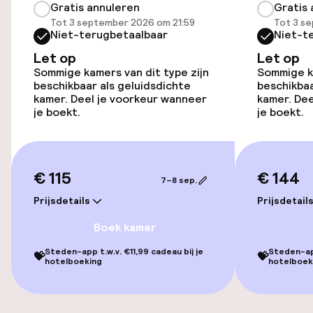
Gratis annuleren
Gratis 
Tot 3 september 2026 om 21:59
Tot 3 s
Toegankelijkheid
Niet-terugbetaalbaar
Niet-t
Let op
Let op
Lift
Sommige kamers van dit type zijn
Sommige ka
beschikbaar als geluidsdichte
beschikbaa
kamer. Deel je voorkeur wanneer
kamer. Dee
je boekt.
je boekt.
Zwemmen & wellness
Hot tub
€ 115
€ 144
7–8 sep.
Entertainment
Prijsdetails
Prijsdetail
Boek kamer
Gratis wifi
Steden-app t.w.v. €11,99 cadeau bij je
Steden-app
💝
💝
hotelboeking
hotelboek
Eet- en drinkdiensten
Vroeg ontbijt