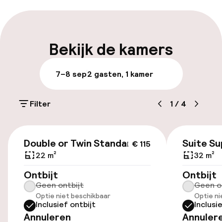
Vroeg uitchecken mogelijk
Meertalige medewerkers
Bekijk de kamers
Bagageruimte
7–8 sep
2 gasten, 1 kamer
Parkeren & mobiliteit
Filter
1
/
4
Parkeergelegenheid op eigen terrein
(buiten)
€ 115
€ 20,00 per dag
Double or Twin Standard
Suite Su
€ 115
22 m²
32 m²
Parkeerservice
Ontbijt
Ontbijt
Geen ontbijt
Geen o
Openbaar parkeren
Optie niet beschikbaar
Optie ni
Inclusief ontbijt
Inclusi
Transferservice
Annuleren
Annuler