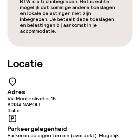
BTW is altijd inbegrepen. Het is echter
mogelijk dat sommige andere toeslagen
Conferentieruimte
en lokale belastingen niet zijn
inbegrepen. Je betaalt deze toeslagen
en belastingen bij aankomst in je
Vergaderruimte
accommodatie.
Beleid
Locatie
Overal rookvrij
Adres
Via Monteoliveto, 15
80134
NAPOLI
Italië
Parkeergelegenheid
Parkeren op eigen terrein (overdekt): Mogelijk