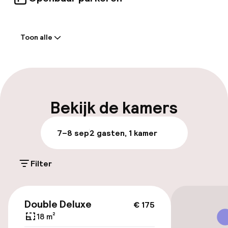
voor sommige van deze services.
Welkom
Toon alle
Receptie: 24 uur geopend
Meertalige medewerkers
Bagageruimte
Bekijk de kamers
Parkeren & mobiliteit
7–8 sep
2 gasten, 1 kamer
Parkeergelegenheid op eigen terrein
(buiten)
Filter
Mogelijk extra kosten
€ 175
Openbaar parkeren
Double Deluxe
€ 175
18 m²