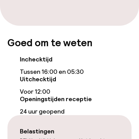
Eet- en drinkgelegenheden
Bar
Goed om te weten
Eet- en drinkdiensten
Inchecktijd
Ontbijtbuffet
Tussen 16:00 en 05:30
Uitchecktijd
Roomservice
Voor 12:00
Openingstijden receptie
Schoonmaakvoorzieningen
24 uur geopend
Wasservice
Belastingen
Zakelijke faciliteiten