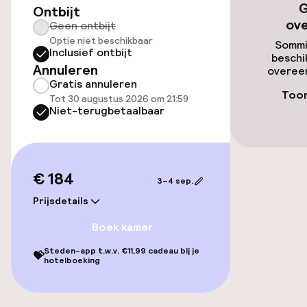
G
Ontbijt
Toegankelijkheid
ov
Geen ontbijt
Optie niet beschikbaar
Overal rolstoeltoegankelijk
Sommi
Inclusief ontbijt
beschi
Annuleren
overeen
Lift
Gratis annuleren
Toon
Tot 30 augustus 2026 om 21:59
Voor toegankelijkheid
Niet-terugbetaalbaar
geoptimaliseerde kamers beschikbaar
Kamers
€ 184
3–4 sep.
Voor toegankelijkheid
Prijsdetails
geoptimaliseerde kamers beschikbaar
Boek kamer
Steden-app t.w.v. €11,99 cadeau bij je
💝
Entertainment
hotelboeking
Betaalde wifi