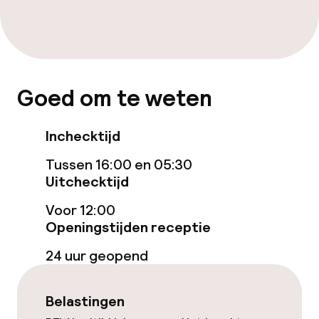
Eet- en drinkgelegenheden
Bar
Goed om te weten
Eet- en drinkdiensten
Inchecktijd
Ontbijtbuffet
Tussen 16:00 en 05:30
Uitchecktijd
Roomservice
Voor 12:00
Openingstijden receptie
Schoonmaakvoorzieningen
24 uur geopend
Wasservice
Belastingen
Zakelijke faciliteiten