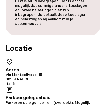
BTW is altijd inbegrepen. Het is echter
mogelijk dat sommige andere toeslagen
Conferentieruimte
en lokale belastingen niet zijn
inbegrepen. Je betaalt deze toeslagen
en belastingen bij aankomst in je
Vergaderruimte
accommodatie.
Beleid
Locatie
Overal rookvrij
Adres
Via Monteoliveto, 15
80134
NAPOLI
Italië
Parkeergelegenheid
Parkeren op eigen terrein (overdekt): Mogelijk