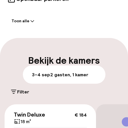
voor sommige van deze services.
Welkom
Toon alle
Receptie: 24 uur geopend
Meertalige medewerkers
Bagageruimte
Bekijk de kamers
Parkeren & mobiliteit
3–4 sep
2 gasten, 1 kamer
Parkeergelegenheid op eigen terrein
(buiten)
Filter
Mogelijk extra kosten
€ 184
Openbaar parkeren
Twin Deluxe
€ 184
18 m²