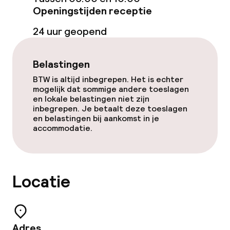
Eet- en drinkgelegenheden
Openingstijden receptie
Bar
24 uur geopend
Eet- en drinkdiensten
Belastingen
BTW is altijd inbegrepen. Het is echter
Ontbijt à la carte
mogelijk dat sommige andere toeslagen
en lokale belastingen niet zijn
inbegrepen. Je betaalt deze toeslagen
en belastingen bij aankomst in je
Beleid
accommodatie.
Overal rookvrij
Locatie
Adres