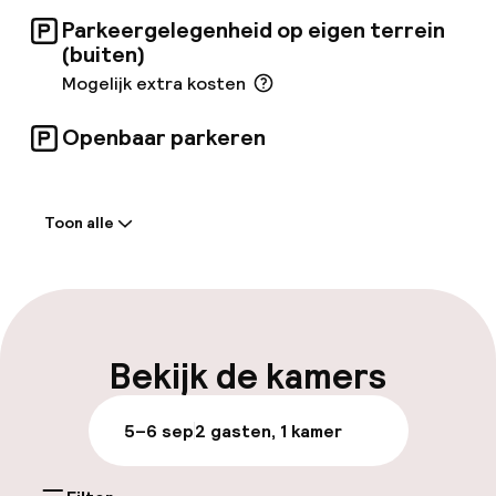
Parkeergelegenheid op eigen terrein
(buiten)
Mogelijk extra kosten
Openbaar parkeren
Welkom
Toon alle
Receptie: 24 uur geopend
Meertalige medewerkers
Bagageruimte
Bekijk de kamers
Parkeren & mobiliteit
5–6 sep
2 gasten, 1 kamer
Parkeergelegenheid op eigen terrein