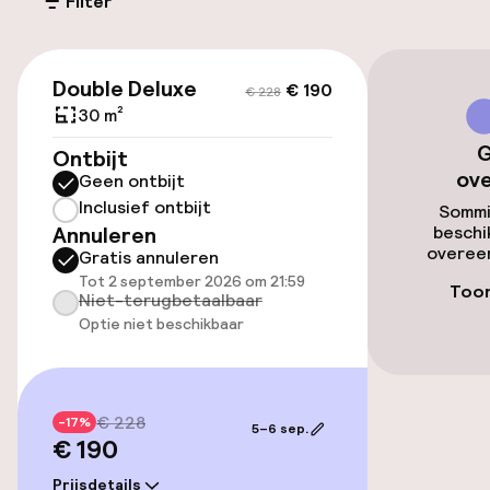
(buiten)
Filter
Mogelijk extra kosten
€ 190
€ 228
Openbaar parkeren
Double Deluxe
€ 190
€ 228
30 m²
Luchthavenshuttle
G
Ontbijt
ov
Geen ontbijt
Transferservice
Inclusief ontbijt
Sommi
Annuleren
beschi
overeen
Gratis annuleren
Toegankelijkheid
Tot 2 september 2026 om 21:59
Toon
Niet-terugbetaalbaar
Overal rolstoeltoegankelijk
Optie niet beschikbaar
Lift
€ 228
-17%
5–6 sep.
Kamers
€ 190
Prijsdetails