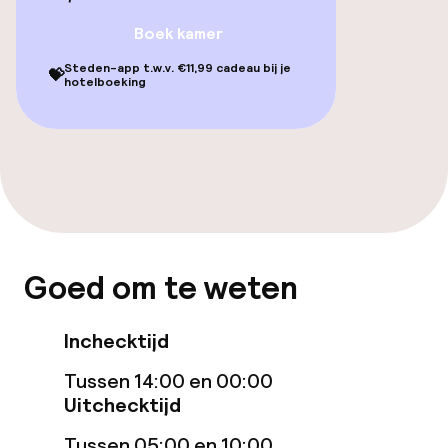
Familiekamers beschikbaar
Boek kamer
Steden-app t.w.v. €11,99 cadeau bij je
Zwemmen & wellness
💝
hotelboeking
Privé zwembad
Zoetwater binnenzwembad
Verwarmd binnenzwembad
Fitnessruimte / gym
Goed om te weten
Entertainment
Inchecktijd
Gratis wifi
Tussen 14:00 en 00:00
Uitchecktijd
Tussen 05:00 en 10:00