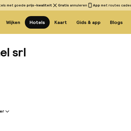
tels met goede
prijs-kwaliteit
Gratis
annuleren
App
met routes cadeau
Wijken
Hotels
Kaart
Gids & app
Blogs
l srl
Bekijk
er
tie gedeeld door de accommodatie:
l geniet een toplocatie in het centrum van Napels, op
orische stadscentrum. De belangrijkste bezienswaar