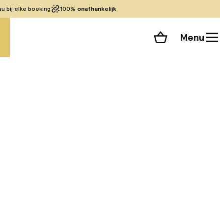
 bij elke boeking
100%
onafhankelijk
Menu
Winkelmand
Bekijk de kamers
 alle 24 foto’s
 loopafstand van
digheden liggen