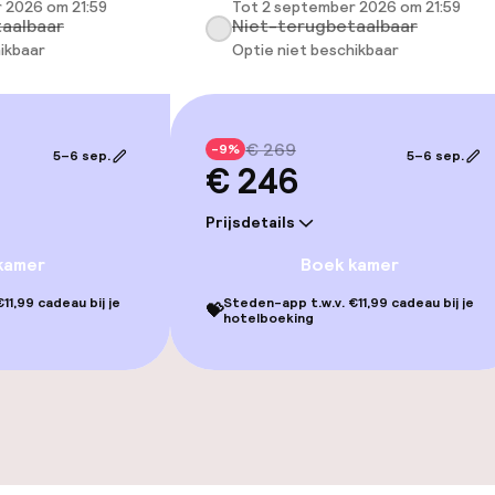
 2026 om 21:59
Tot 2 september 2026 om 21:59
aalbaar
Niet-terugbetaalbaar
ikbaar
Optie niet beschikbaar
€ 269
-9%
5–6 sep.
5–6 sep.
€ 246
Prijsdetails
kamer
Boek kamer
11,99 cadeau bij je
Steden-app t.w.v. €11,99 cadeau bij je
💝
hotelboeking