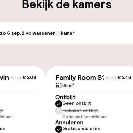
Bekijk de kamers
keren
 zo 6 sep.
2 volwassenen, 1 kamer
Update beschikba
id
win Classic
Family Room Standard
€ 209
€ 246
€ 229
€ 269
35 m²
Ontbijt
Geen ontbijt
jt
Inclusief ontbijt
ikbaar
Optie niet beschikbaar
Annuleren
ren
Gratis annuleren
omst