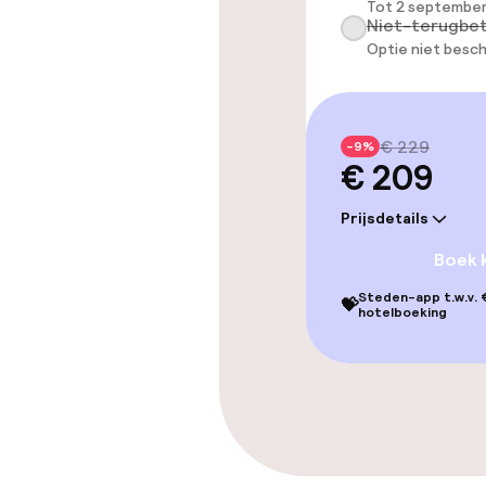
Tot 2 september
Niet-terugbet
Optie niet besch
€ 229
-9%
€ 209
Prijsdetails
Boek 
Steden-app t.w.v. €
💝
hotelboeking