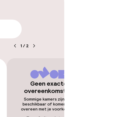
arheid
1
/
2
Geen exacte
overeenkomsten
Sommige kamers zijn niet
beschikbaar of komen niet
overeen met je voorkeuren.