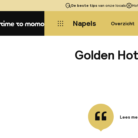
De beste tips
van onze locals
Ho
Napels
Overzicht
Home
Golden Hote
Lees me
Informa
Dit hote
het hist