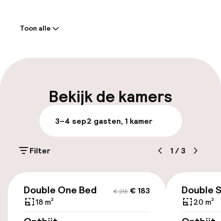
Welkom
Toon alle
Receptie: 24 uur geopend
Meertalige medewerkers
Bagageruimte
Bekijk de kamers
Parkeren & mobiliteit
3–4 sep
2 gasten, 1 kamer
Parkeergelegenheid op eigen terrein
(buiten)
Filter
1
/
3
€ 15,00 per dag
€ 183
€ 218
Openbaar parkeren
Double One Bed
Double 
€ 183
€ 218
18 m²
20 m²
Luchthavenshuttle