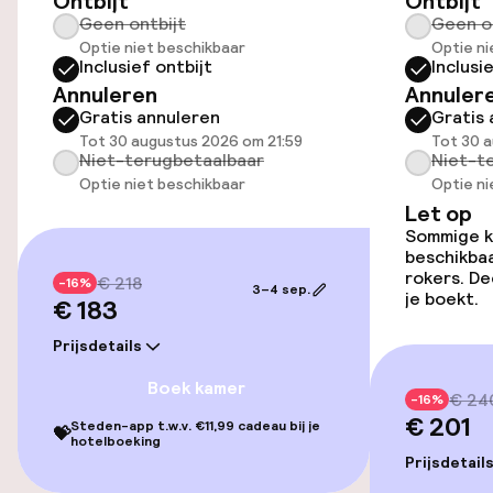
Ontbijt
Ontbijt
Geen ontbijt
Geen o
Transferservice
Optie niet beschikbaar
Optie ni
Inclusief ontbijt
Inclusi
Annuleren
Annuler
Kamers
Gratis annuleren
Gratis 
Tot 30 augustus 2026 om 21:59
Tot 30 a
Kamers voor rokers beschikbaar
Niet-terugbetaalbaar
Niet-t
Optie niet beschikbaar
Optie ni
Let op
Entertainment
Sommige ka
beschikbaa
rokers. De
€ 218
Gratis wifi
-16%
3–4 sep.
je boekt.
€ 183
Prijsdetails
Eet- en drinkgelegenheden
Boek kamer
€ 24
-16%
Bar
€ 201
Steden-app t.w.v. €11,99 cadeau bij je
💝
hotelboeking
Prijsdetail
Eet- en drinkdiensten