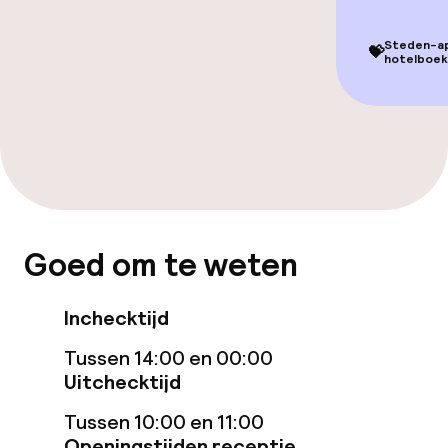
Ontbijtbuffet
Steden-app
💝
hotelboek
Roomservice
Dieetopties
Glutenvrije opties
Goed om te weten
Schoonmaakvoorzieningen
Inchecktijd
Wasfaciliteiten (wasmachine)
Tussen 14:00 en 00:00
Wasservice
Uitchecktijd
Tussen 10:00 en 11:00
Beleid
Openingstijden receptie