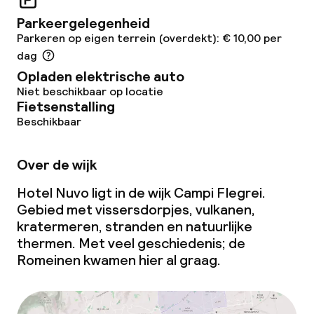
Parkeergelegenheid
Schoonmaakvoorzieningen
Parkeren op eigen terrein (overdekt): € 10,00 per
dag
Wasservice
Opladen elektrische auto
Niet beschikbaar op locatie
Fietsenstalling
Zakelijke faciliteiten
Beschikbaar
Conferentieruimte
Over de wijk
Vergaderruimte
Hotel Nuvo ligt in de wijk Campi Flegrei.
Gebied met vissersdorpjes, vulkanen,
kratermeren, stranden en natuurlijke
Beleid
thermen. Met veel geschiedenis; de
Romeinen kwamen hier al graag.
Overal rookvrij