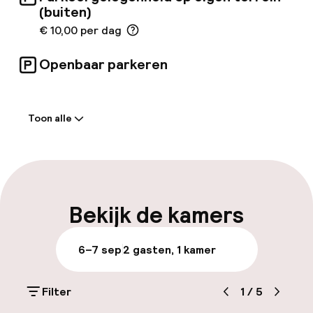
(buiten)
€ 10,00 per dag
Openbaar parkeren
Welkom
Toon alle
Receptie: 24 uur geopend
Laat uitchecken mogelijk
Meertalige medewerkers
Bekijk de kamers
Bagageruimte
6–7 sep
2 gasten, 1 kamer
Parkeren & mobiliteit
Filter
1
/
5
Parkeergelegenheid op eigen terrein