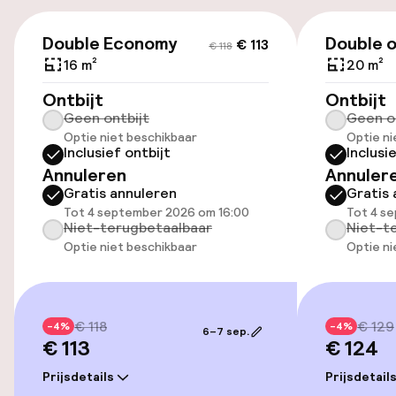
(buiten)
€ 113
€ 118
€ 10,00 per dag
Double Economy
Double o
€ 113
€ 118
16 m²
20 m²
Openbaar parkeren
Ontbijt
Ontbijt
Geen ontbijt
Geen o
Luchthavenshuttle
Optie niet beschikbaar
Optie ni
Inclusief ontbijt
Inclusi
Transferservice
Annuleren
Annuler
Gratis annuleren
Gratis 
Fietsenstalling
Tot 4 september 2026 om 16:00
Tot 4 s
Niet-terugbetaalbaar
Niet-t
Optie niet beschikbaar
Optie ni
Fietsen beschikbaar
Toegankelijkheid
€ 118
€ 129
-4%
-4%
6–7 sep.
€ 113
€ 124
Overal rolstoeltoegankelijk
Prijsdetails
Prijsdetail