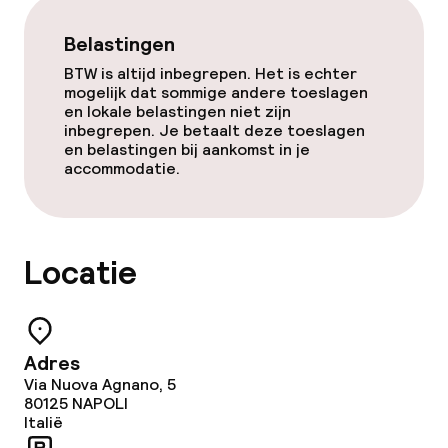
TV lounge
Belastingen
BTW is altijd inbegrepen. Het is echter
mogelijk dat sommige andere toeslagen
Eet- en drinkgelegenheden
en lokale belastingen niet zijn
inbegrepen. Je betaalt deze toeslagen
Bar
en belastingen bij aankomst in je
accommodatie.
Eet- en drinkdiensten
Ontbijtbuffet
Locatie
Roomservice
Adres
Faciliteiten en diensten voor kinderen
Via Nuova Agnano, 5
80125
NAPOLI
Italië
Babysitservice