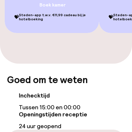
Lift
Boek kamer
Voor toegankelijkheid
Steden-app t.w.v. €11,99 cadeau bij je
Steden-app
💝
💝
hotelboeking
hotelboek
geoptimaliseerde kamers beschikbaar
Kamers
Voor toegankelijkheid
geoptimaliseerde kamers beschikbaar
Goed om te weten
Zwemmen & wellness
Fitnessruimte / gym
Inchecktijd
Tussen 15:00 en 00:00
Entertainment
Openingstijden receptie
24 uur geopend
Gratis wifi