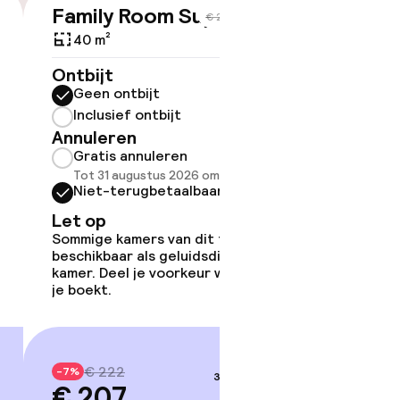
Family Room Superior
€ 207
€ 222
40 m²
Ontbijt
ov
Geen ontbijt
Inclusief ontbijt
Somm
Annuleren
besch
Gratis annuleren
overe
Tot 31 augustus 2026 om 16:00
Too
Niet-terugbetaalbaar
Let op
Sommige kamers van dit type zijn
beschikbaar als geluidsdichte
kamer. Deel je voorkeur wanneer
je boekt.
€ 222
-7%
3–4 sep.
€ 207