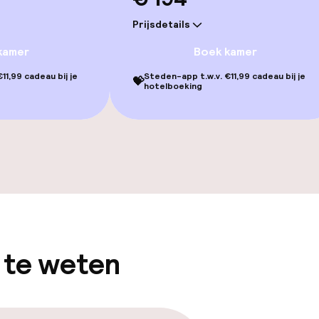
Prijsdetails
kamer
Boek kamer
11,99 cadeau bij je
Steden-app t.w.v. €11,99 cadeau bij je
💝
hotelboeking
TV lounge
gelegenheden
 te weten