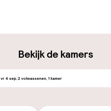
en mogelijk
Meertalige med
en mogelijk
Bagageruimte
iliteit
Bekijk de kamers
nheid op eigen
Openbaar parke
n)
Luchthavenshut
 vr 4 sep.
2 volwassenen, 1 kamer
Update beschikba
Transferservice
nheid op eigen
n)
Fietsverhuur
e