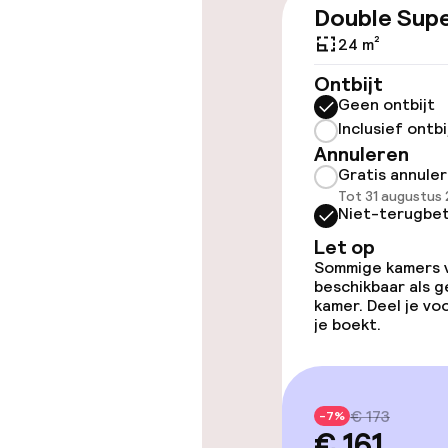
Double Supe
24 m²
Toegankelijkhe
Ontbijt
Geen ontbijt
Overal rolstoe
Inclusief ontbi
Annuleren
Lift
Gratis annule
Tot 31 augustus
Niet-terugbet
Let op
Kamers
Sommige kamers va
beschikbaar als g
Familiekamers
kamer. Deel je v
je boekt.
Zwemmen & we
€ 173
-7%
€ 161
Ligstoelen