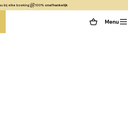
 bij elke boeking
100%
onafhankelijk
Menu
Winkelmand
Bekijk de kamers
alle 81 foto’s
nd je je op de