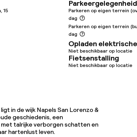
Parkeergelegenheid
, 15
Parkeren op eigen terrein (o
dag
Parkeren op eigen terrein (bu
teiten
dag
Opladen elektrische
uimte
Niet beschikbaar op locatie
Fietsenstalling
te
Niet beschikbaar op locatie
j
ligt in de wijk Napels San Lorenzo &
ude geschiedenis, een
eren toegestaan
met talrijke verborgen schatten en
 5 kg)
ar hartenlust leven.