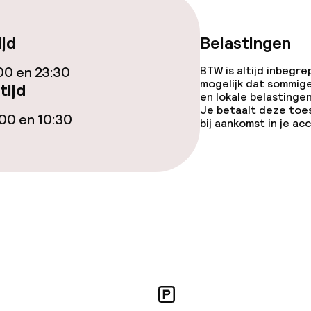
iensten
ijd
Belastingen
Diner, vast menu
00 en 23:30
BTW is altijd inbegre
mogelijk dat sommig
tijd
en lokale belastingen
Roomservice
Je betaalt deze toe
00 en 10:30
bij aankomst in je a
ties
opties
orzieningen