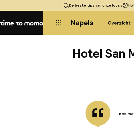
De beste tips
van onze locals
Ho
Napels
Overzicht
Home
Hotel San 
Lees me
Informa
Dit char
Werelder