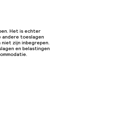
pen. Het is echter
e andere toeslagen
 niet zijn inbegrepen.
slagen en belastingen
ccommodatie.