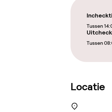
Eet- en drinkd
Incheckt
Ontbijtbuffet
Tussen 14:
Uitcheck
Dinerbuffet
Tussen 08:
Dieetopties
Glutenvrije op
Vegetarische 
Locatie
Schoonmaakvo