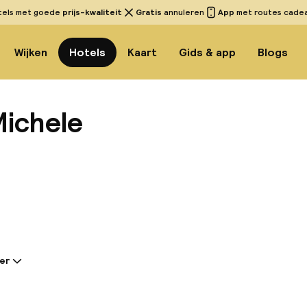
tels met goede
prijs-kwaliteit
Gratis
annuleren
App
met routes cadeau
Wijken
Hotels
Kaart
Gids & app
Blogs
Michele
Bekijk 
er
tie gedeeld door de accommodatie:
mante hotel ligt in het hart van Napels, een UNESCO
fgoedlocatie. Op slechts een steenworp afstand bevi