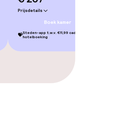
Prijsdetails
Boek kamer
Steden-app t.w.v. €11,99 cadeau bij je
💝
hotelboeking