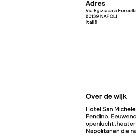
Adres
Wasservice
Via Egiziaca a Forcella
80139
NAPOLI
Italië
Zakelijke facili
Conferentier
Vergaderruim
Beleid
Over de wijk
Overal rookvri
Hotel San Michele 
Pendino. Eeuweno
Kleine huisdi
openluchttheater 
(minder dan de
Napolitanen die na