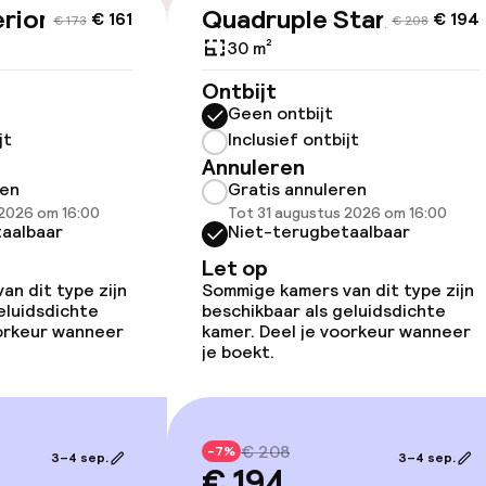
rior
Quadruple Standard
€ 161
€ 194
€ 173
€ 208
30 m²
id
Ontbijt
Geen ontbijt
ltoegankelijk
jt
Inclusief ontbijt
Annuleren
ren
Gratis annuleren
 2026 om 16:00
Tot 31 augustus 2026 om 16:00
aalbaar
Niet-terugbetaalbaar
Let op
n dit type zijn
Sommige kamers van dit type zijn
eluidsdichte
beschikbaar als geluidsdichte
 beschikbaar
oorkeur wanneer
kamer. Deel je voorkeur wanneer
je boekt.
llness
€ 208
-7%
3–4 sep.
3–4 sep.
€ 194