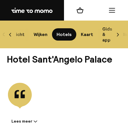
Home
Winkelmand
Menu
Na
Gids
Overzicht
Wijken
Hotels
Kaart
&
Bl
Scroll naar links
Scrol
app
B
Hotel Sant'Angelo Palace
Bekijk alle
best
Reisi
We
Lees meer
Informatie gedeeld door de