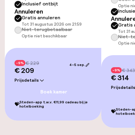
Overal rolstoeltoegankelijk
Inclusief ontbijt
Optie ni
Annuleren
Inclusi
Lift
Gratis annuleren
Annuler
Tot 31 augustus 2026 om 21:59
Gratis 
Niet-terugbetaalbaar
Tot 31 a
Kamers
Optie niet beschikbaar
Niet-t
Optie ni
Kamers voor rokers beschikbaar
€ 229
-9%
4–5 sep.
€ 209
Entertainment
€ 343
-9%
€ 314
Prijsdetails
Gratis wifi
Prijsdetail
Boek kamer
Steden-app t.w.v. €11,99 cadeau bij je
💝
Eet- en drinkgelegenheden
hotelboeking
Steden-app
💝
hotelboek
Bar