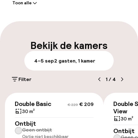
Toon alle
Receptie: 24 uur geopend
Meertalige medewerkers
Bagageruimte
Bekijk de kamers
Parkeren & mobiliteit
4–5 sep
2 gasten, 1 kamer
Parkeergelegenheid op eigen terrein
(buiten)
Filter
1
/
4
€ 20,00 per dag
€ 209
€ 229
Openbaar parkeren
Double Basic
Double 
€ 209
€ 229
View
30 m²
30 m²
Ontbijt
Toegankelijkheid
Geen ontbijt
Ontbijt
Optie niet beschikbaar
Geen o