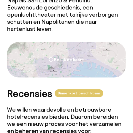
Napels San Lorenzo & Pendino.
Kleine huisdieren toegestaan (minder
Eeuwenoude geschiedenis, een
dan de 5 kg)
openluchttheater met talrijke verborgen
schatten en Napolitanen die naar
hartenlust leven.
Bekijk de kaart
Recensies
Binnenkort beschikbaar
We willen waardevolle en betrouwbare
hotelrecensies bieden. Daarom bereiden
we een nieuw proces voor het verzamelen
en beheren van recensies voor.