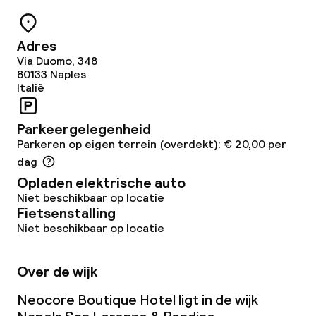
Bar
Adres
Eet- en drinkdiensten
Via Duomo, 348
80133
Naples
Italië
Ontbijtbuffet
Roomservice
Parkeergelegenheid
Parkeren op eigen terrein (overdekt): € 20,00 per
dag
Faciliteiten en diensten voor kinderen
Opladen elektrische auto
Niet beschikbaar op locatie
Babysitservice
Fietsenstalling
Niet beschikbaar op locatie
Beleid
Over de wijk
Overal rookvrij
Neocore Boutique Hotel ligt in de wijk