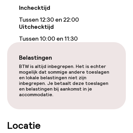
Kamers
Inchecktijd
Familiekamers beschikbaar
Tussen 12:30 en 22:00
Uitchecktijd
Voor toegankelijkheid
geoptimaliseerde kamers beschikbaar
Tussen 10:00 en 11:30
Zwemmen & wellness
Belastingen
BTW is altijd inbegrepen. Het is echter
Massage
mogelijk dat sommige andere toeslagen
en lokale belastingen niet zijn
inbegrepen. Je betaalt deze toeslagen
Entertainment
en belastingen bij aankomst in je
accommodatie.
Gratis wifi
Eet- en drinkgelegenheden
Locatie