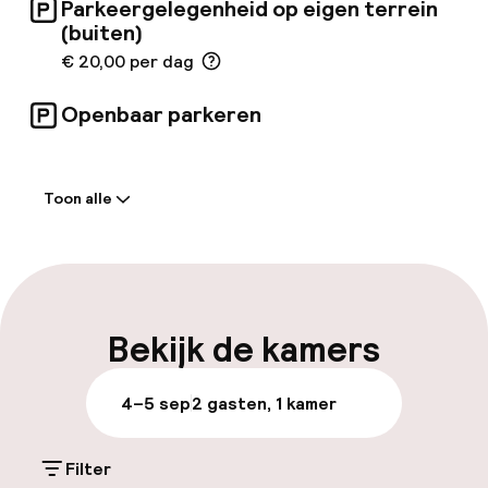
Parkeergelegenheid op eigen terrein
(buiten)
€ 20,00 per dag
Openbaar parkeren
Welkom
Toon alle
Meertalige medewerkers
Bagageruimte
Parkeren & mobiliteit
Bekijk de kamers
Parkeergelegenheid op eigen terrein
4–5 sep
2 gasten, 1 kamer
(buiten)
€ 20,00 per dag
Filter