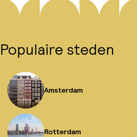
Populaire steden
Amsterdam
Rotterdam