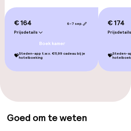
Voor toegankelijkheid
geoptimaliseerde kamers beschikbaar
€ 164
€ 174
Kamers
6–7 sep.
Prijsdetails
Prijsdetail
Voor toegankelijkheid
Boek kamer
geoptimaliseerde kamers beschikbaar
Steden-app t.w.v. €11,99 cadeau bij je
Steden-app
💝
💝
hotelboeking
hotelboek
Zwemmen & wellness
Solarium
Turks stoombad (hamam)
Fitnessruimte / gym
Goed om te weten
Entertainment