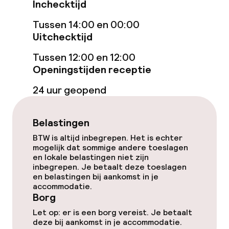
Inchecktijd
Gratis wifi
Tussen 14:00 en 00:00
Uitchecktijd
Eet- en drinkgelegenheden
Tussen 12:00 en 12:00
Openingstijden receptie
Restaurant
24 uur geopend
Bar
Belastingen
Eet- en drinkdiensten
BTW is altijd inbegrepen. Het is echter
mogelijk dat sommige andere toeslagen
Ontbijtbuffet
en lokale belastingen niet zijn
inbegrepen. Je betaalt deze toeslagen
en belastingen bij aankomst in je
Roomservice
accommodatie.
Borg
Let op: er is een borg vereist. Je betaalt
Schoonmaakvoorzieningen
deze bij aankomst in je accommodatie.