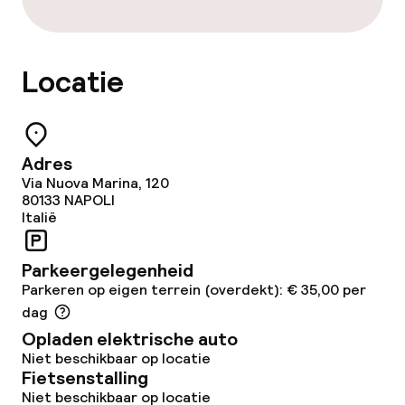
Wasservice
Locatie
Zakelijke faciliteiten
Vergaderruimte
Adres
Via Nuova Marina, 120
Beleid
80133
NAPOLI
Italië
Borg bij aankomst
Parkeergelegenheid
Overal rookvrij
Parkeren op eigen terrein (overdekt): € 35,00 per
dag
Opladen elektrische auto
Niet beschikbaar op locatie
Fietsenstalling
Niet beschikbaar op locatie