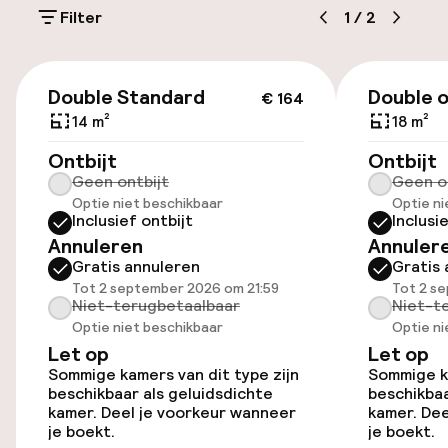
(buiten)
Filter
1
/
2
€ 35,00 per dag
€ 164
Parkeerservice
Double Standard
Double o
€ 164
14 m²
18 m²
Openbaar parkeren
Ontbijt
Ontbijt
Geen ontbijt
Geen o
Luchthavenshuttle
Optie niet beschikbaar
Optie ni
Inclusief ontbijt
Inclusi
Transferservice
Annuleren
Annuler
Gratis annuleren
Gratis 
Tot 2 september 2026 om 21:59
Tot 2 s
Toegankelijkheid
Niet-terugbetaalbaar
Niet-t
Optie niet beschikbaar
Optie ni
Overal rolstoeltoegankelijk
Let op
Let op
Sommige kamers van dit type zijn
Sommige ka
beschikbaar als geluidsdichte
beschikbaa
Lift
kamer. Deel je voorkeur wanneer
kamer. Dee
je boekt.
je boekt.