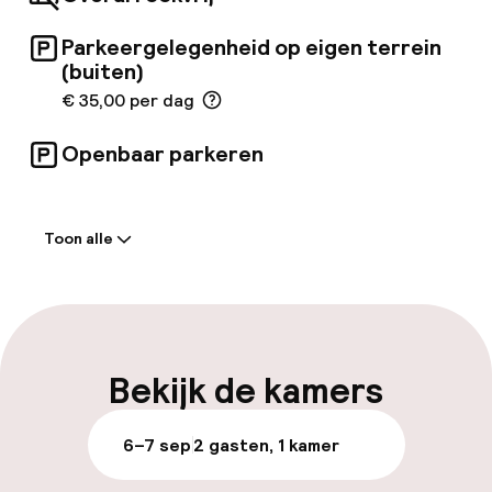
Parkeergelegenheid op eigen terrein
(buiten)
€ 35,00 per dag
Openbaar parkeren
Welkom
Toon alle
Receptie: 24 uur geopend
Meertalige medewerkers
Bagageruimte
Bekijk de kamers
Parkeren & mobiliteit
6–7 sep
2 gasten, 1 kamer
Parkeergelegenheid op eigen terrein