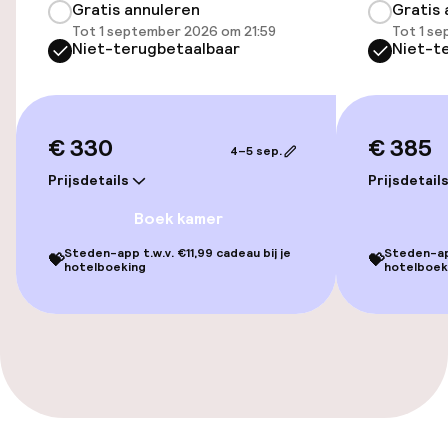
Gratis annuleren
Gratis 
TV lounge
Tot 1 september 2026 om 21:59
Tot 1 s
Niet-terugbetaalbaar
Niet-t
Eet- en drinkgelegenheden
Bar
€ 330
€ 385
4–5 sep.
Prijsdetails
Prijsdetail
Schoonmaakvoorzieningen
Boek kamer
Wasservice
Steden-app t.w.v. €11,99 cadeau bij je
Steden-app
💝
💝
hotelboeking
hotelboek
Zakelijke faciliteiten
Vergaderruimte
Beleid