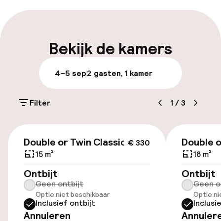
Meertalige medewerkers
Bagageruimte
Bekijk de kamers
Parkeren & mobiliteit
4–5 sep
2 gasten, 1 kamer
Openbaar parkeren
Filter
1
/
3
Toegankelijkheid
€ 330
Double or Twin Classic
Double o
€ 330
Lift
15 m²
18 m²
Ontbijt
Ontbijt
Entertainment
Geen ontbijt
Geen o
Optie niet beschikbaar
Optie ni
Inclusief ontbijt
Inclusi
Gratis wifi
Annuleren
Annuler