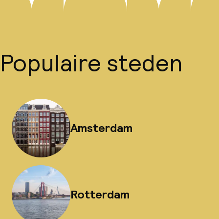
Populaire steden
Amsterdam
Rotterdam