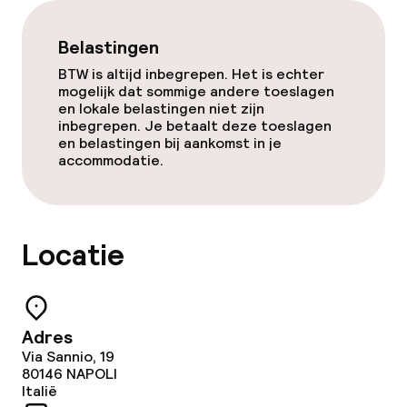
Diner à la carte
Belastingen
BTW is altijd inbegrepen. Het is echter
Diner, vast menu
mogelijk dat sommige andere toeslagen
en lokale belastingen niet zijn
inbegrepen. Je betaalt deze toeslagen
Roomservice
en belastingen bij aankomst in je
accommodatie.
Dieetopties
Speciale dieetopties
Locatie
Faciliteiten en diensten voor kinderen
Adres
Babysitservice
Via Sannio, 19
80146
NAPOLI
Italië
Schoonmaakvoorzieningen