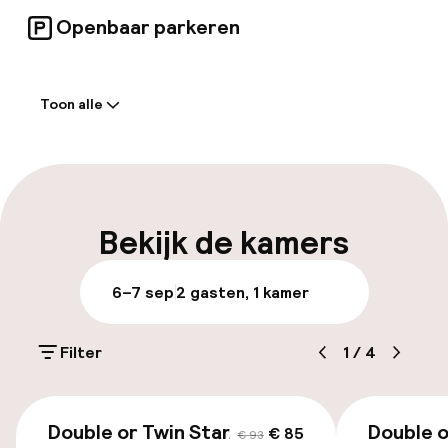
bewonderenswaardige wijnkaart die alle
Openbaar parkeren
smaken zal bevredigen.
Welkom
Toon alle
Receptie: 24 uur geopend
Meertalige medewerkers
Bagageruimte
Bekijk de kamers
Parkeren & mobiliteit
6–7 sep
2 gasten, 1 kamer
Openbaar parkeren
Filter
1
/
4
Luchthavenshuttle
€ 85
€ 93
Double or Twin Standard
Double o
€ 85
€ 93