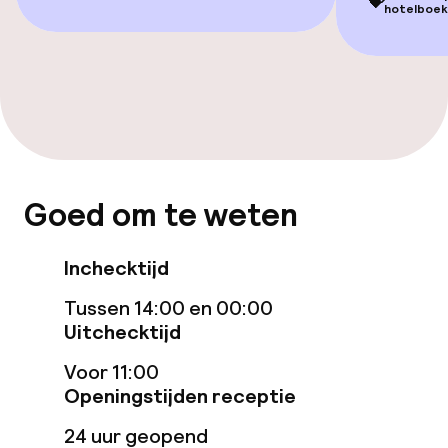
💝
hotelboek
Eet- en drinkgelegenheden
Restaurant
Bar
Eet- en drinkdiensten
Goed om te weten
Ontbijtbuffet
Inchecktijd
Lunchbuffet
Tussen 14:00 en 00:00
Uitchecktijd
Lunch à la carte
Voor 11:00
Openingstijden receptie
Lunch, vast menu
24 uur geopend
Dinerbuffet