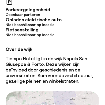
Parkeergelegenheid
Wasfaciliteiten (wasmachine)
Openbaar parkeren
Opladen elektrische auto
Wasservice
Niet beschikbaar op locatie
Fietsenstalling
Niet beschikbaar op locatie
Zakelijke faciliteiten
Conferentieruimte
Over de wijk
Tiempo Hotel ligt in de wijk Napels San
Vergaderruimte
Giuseppe & Porto. Deze wijken zijn
beïnvloed door geschiedenis en de
universiteiten. Kom voor de architectuur,
Beleid
gezellige pleinen en winkelstraten.
Overal rookvrij