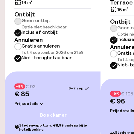
Toegankelijkheid
Terrace
18 m²
15 m²
Lift
Ontbijt
Geen ontbijt
Ontbijt
Optie niet beschikbaar
Geen o
Inclusief ontbijt
Zwemmen & wellness
Optie ni
Annuleren
Inclusi
Gratis annuleren
Annuler
Fitnessruimte / gym
Tot 4 september 2026 om 21:59
Gratis 
Niet-terugbetaalbaar
Tot 4 s
Niet-t
Entertainment
Gratis wifi
€ 93
-9%
6–7 sep.
€ 85
€ 105
-9%
Tuin
€ 96
Prijsdetails
Prijsdetail
Terras
Boek kamer
TV lounge
Steden-app t.w.v. €11,99 cadeau bij je
💝
hotelboeking
Steden-app