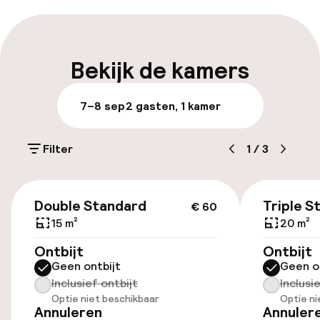
die het fantastische Napels willen verkennen.
Express check-in mogelijk
Meertalige medewerkers
Bekijk de kamers
Bagageruimte
7–8 sep
2 gasten, 1 kamer
Parkeren & mobiliteit
Filter
1
/
3
Openbaar parkeren
€ 60
Double Standard
Triple S
€ 60
Toegankelijkheid
15 m²
20 m²
Lift
Ontbijt
Ontbijt
Geen ontbijt
Geen o
Inclusief ontbijt
Inclusi
Entertainment
Optie niet beschikbaar
Optie ni
Annuleren
Annuler