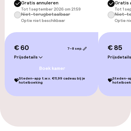
Gratis annuleren
Gratis 
Gratis wifi
Tot 1 september 2026 om 21:59
Tot 1 s
Niet-terugbetaalbaar
Niet-t
Optie niet beschikbaar
Optie ni
Eet- en drinkgelegenheden
Bar
€ 60
€ 85
7–8 sep.
Prijsdetails
Prijsdetail
Beleid
Boek kamer
Overal rookvrij
Steden-app t.w.v. €11,99 cadeau bij je
Steden-app
💝
💝
hotelboeking
hotelboek