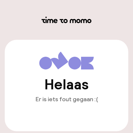
Helaas
Er is iets fout gegaan :(
Opnieuw laden