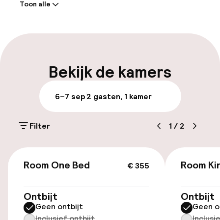
Toon alle
naar Moxy NYC Downtown?
Receptie: 24 uur geopend
Meertalige medewerkers
Parkeren & mobiliteit
Bekijk de kamers
Openbaar parkeren
6–7 sep
2 gasten, 1 kamer
Toegankelijkheid
Filter
1
/
2
Overal rolstoeltoegankelijk
€ 355
Room One Bed
Room Kin
€ 355
Zwemmen & wellness
Ontbijt
Ontbijt
Fitnessruimte / gym
Geen ontbijt
Geen o
Inclusief ontbijt
Inclusi