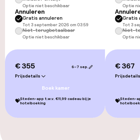
Optie niet beschikbaar
Optie ni
Annuleren
Annuler
Entertainment
Gratis annuleren
Gratis 
Tot 3 september 2026 om 03:59
Tot 3 s
Gratis wifi
Niet-terugbetaalbaar
Niet-t
Optie niet beschikbaar
Optie ni
Game-kamer
Eet- en drinkgelegenheden
€ 355
€ 367
6–7 sep.
Prijsdetails
Prijsdetail
Restaurant
Boek kamer
Beleid
Steden-app t.w.v. €11,99 cadeau bij je
Steden-app
💝
💝
hotelboeking
hotelboek
Overal rookvrij