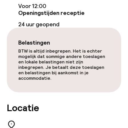
Voor 12:00
Zwemmen & wellness
Openingstijden receptie
Massage
24 uur geopend
Entertainment
Belastingen
BTW is altijd inbegrepen. Het is echter
Gratis wifi
mogelijk dat sommige andere toeslagen
en lokale belastingen niet zijn
TV lounge
inbegrepen. Je betaalt deze toeslagen
en belastingen bij aankomst in je
accommodatie.
Eet- en drinkdiensten
Roomservice
Locatie
Faciliteiten en diensten voor kinderen