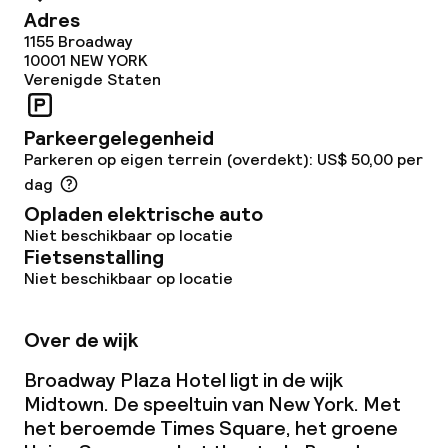
Adres
Babybed
1155 Broadway
Op aanvraag, mogelijk extra kosten
10001
NEW YORK
Verenigde Staten
Babysitservice
Parkeergelegenheid
Schoonmaakvoorzieningen
Parkeren op eigen terrein (overdekt): US$ 50,00 per
dag
Wasfaciliteiten (wasmachine)
Opladen elektrische auto
Niet beschikbaar op locatie
Wasservice
Fietsenstalling
Niet beschikbaar op locatie
Beleid
Over de wijk
Overal rookvrij
Broadway Plaza Hotel ligt in de wijk
Midtown. De speeltuin van New York. Met
het beroemde Times Square, het groene