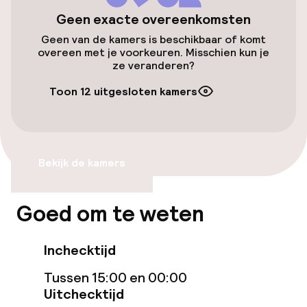
Geen exacte overeenkomsten
Transferservice
Geen van de kamers is beschikbaar of komt
overeen met je voorkeuren. Misschien kun je
ze veranderen?
Toegankelijkheid
Toon 12 uitgesloten kamers
Overal rolstoeltoegankelijk
Lift
Bekijk de kamers
Voor toegankelijkheid
geoptimaliseerde kamers beschikbaar
Goed om te weten
Kamers
Inchecktijd
Voor toegankelijkheid
Tussen 15:00 en 00:00
geoptimaliseerde kamers beschikbaar
Uitchecktijd