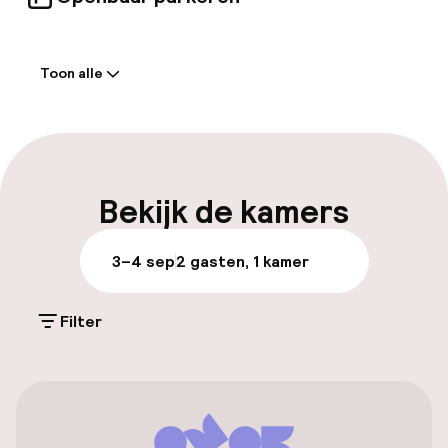
Welkom
Toon alle
Receptie: 24 uur geopend
Meertalige medewerkers
Bagageruimte
Bekijk de kamers
Parkeren & mobiliteit
3–4 sep
2 gasten, 1 kamer
Parkeergelegenheid op eigen terrein
(buiten)
Filter
US$ 50,00 per dag
Openbaar parkeren
Luchthavenshuttle