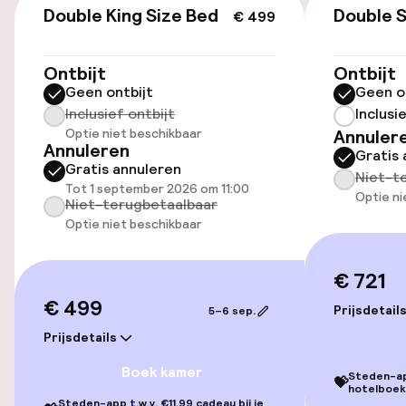
Openbaar parkeren
Double King Size Bed
Double S
€ 499
Ontbijt
Ontbijt
Toegankelijkheid
Geen ontbijt
Geen o
Inclusief ontbijt
Inclusi
Overal rolstoeltoegankelijk
Optie niet beschikbaar
Annuler
Annuleren
Gratis 
Lift
Gratis annuleren
Niet-t
Tot 1 september 2026 om 11:00
Optie ni
Niet-terugbetaalbaar
Zwemmen & wellness
Optie niet beschikbaar
Fitnessruimte / gym
€ 721
€ 499
Prijsdetail
5–6 sep.
Entertainment
Prijsdetails
Betaalde wifi
Boek kamer
Steden-app
💝
hotelboek
Steden-app t.w.v. €11,99 cadeau bij je