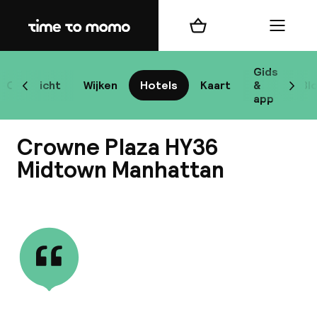
Home
Winkelmand
Menu
New
Gids
Overzicht
Wijken
Hotels
Kaart
&
Bl
Scroll naar links
Scrol
app
B
Crowne Plaza HY36
Midtown Manhattan
Bekijk alle
best
Reisi
We