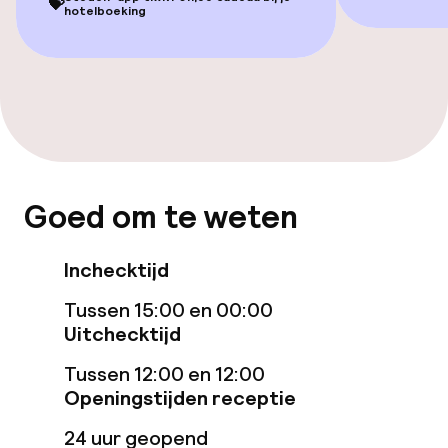
💝
hotelboeking
Eet- en drinkgelegenheden
Restaurant
Bar
Eet- en drinkdiensten
Goed om te weten
Roomservice
Inchecktijd
Schoonmaakvoorzieningen
Tussen 15:00 en 00:00
Uitchecktijd
Wasservice
Tussen 12:00 en 12:00
Openingstijden receptie
Zakelijke faciliteiten
24 uur geopend