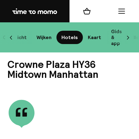
Home
Winkelmand
Menu
New
Gids
Overzicht
Wijken
Hotels
Kaart
&
Bl
Scroll naar links
Scrol
app
B
Crowne Plaza HY36
Midtown Manhattan
Bekijk alle
best
Reisi
We