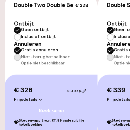
Openbaar parkeren
Double Two Double Beds
Double S
€ 328
Ontbijt
Ontbijt
Toegankelijkheid
Geen ontbijt
Geen o
Inclusief ontbijt
Inclusi
Overal rolstoeltoegankelijk
Annuleren
Annuler
Gratis annuleren
Gratis 
Lift
Niet-terugbetaalbaar
Niet-t
Optie niet beschikbaar
Optie ni
Zwemmen & wellness
Fitnessruimte / gym
€ 328
€ 339
3–4 sep.
Prijsdetails
Prijsdetail
Entertainment
Boek kamer
Betaalde wifi
Steden-app t.w.v. €11,99 cadeau bij je
Steden-app
💝
💝
hotelboeking
hotelboek