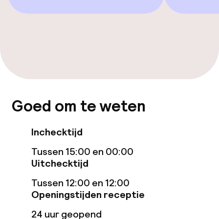
Eet- en drinkgelegenheden
Restaurant
Bar
Eet- en drinkdiensten
Goed om te weten
Roomservice
Inchecktijd
Schoonmaakvoorzieningen
Tussen 15:00 en 00:00
Uitchecktijd
Wasservice
Tussen 12:00 en 12:00
Openingstijden receptie
Zakelijke faciliteiten
24 uur geopend