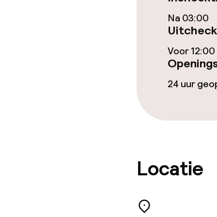
Na 03:00
Eet- en drink
Uitcheck
Restaurant
Voor 12:00
Openings
Bar
24 uur ge
Eet- en drinkd
Roomservice
Locatie
Schoonmaakvo
Wasfaciliteit