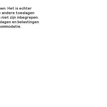
pen. Het is echter
e andere toeslagen
 niet zijn inbegrepen.
slagen en belastingen
ccommodatie.