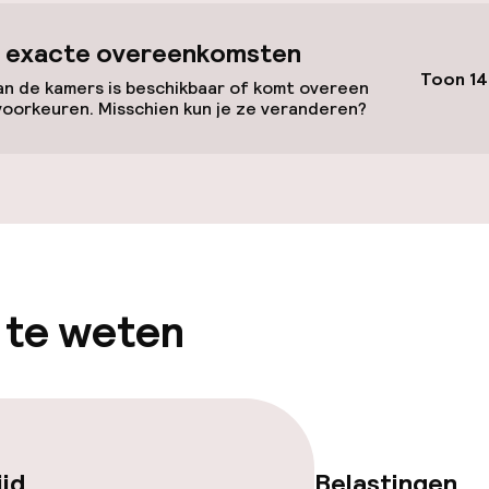
id
 exacte overeenkomsten
Toon 14
n de kamers is beschikbaar of komt overeen
ltoegankelijk
voorkeuren. Misschien kun je ze veranderen?
llness
 / gym
 te weten
ijd
Belastingen