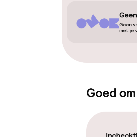
Toegankelijkhe
Geen
Geen va
Overal rolstoe
met je 
Lift
Zwemmen & we
Fitnessruimte
Goed om
Entertainment
Gratis wifi
Incheckt