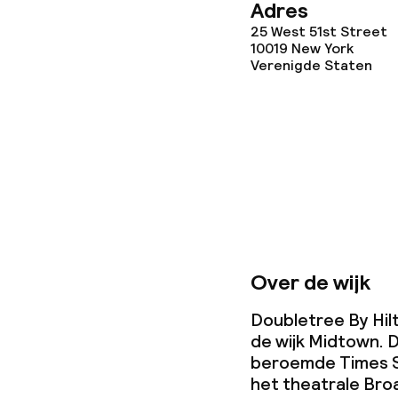
Adres
Wasservice
25 West 51st Street
10019
New York
Verenigde Staten
Zakelijke facili
Conferentier
Vergaderruim
Beleid
Over de wijk
Overal rookvri
Doubletree By Hilt
de wijk Midtown. 
beroemde Times S
het theatrale Bro