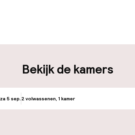
uur geopend
Meertalige med
en mogelijk
Bagageruimte
iliteit
Bekijk de kamers
nheid op eigen
Openbaar parke
n)
Fietsverhuur
 za 5 sep.
2 volwassenen, 1 kamer
Update beschikba
nheid op eigen
n)