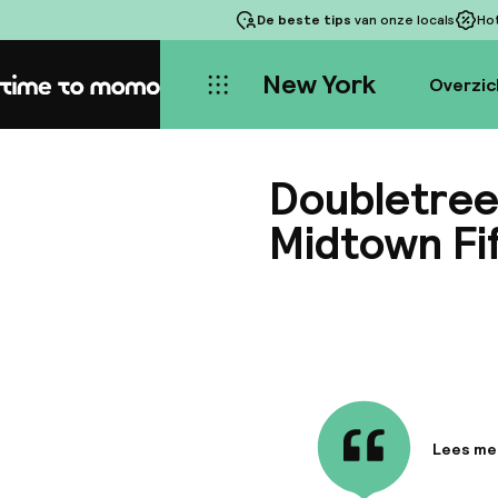
De beste tips
van onze locals
Ho
New York
Overzic
Home
Doubletree
Midtown Fi
Lees me
Informa