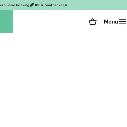
 bij elke boeking
100%
onafhankelijk
Menu
Winkelmand
Bekijk de kamers
 alle 106 foto’s