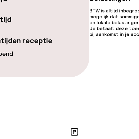
BTW is altijd inbegre
gelegenheden
mogelijk dat sommig
tijd
en lokale belastingen
Je betaalt deze toe
bij aankomst in je a
tijden receptie
opend
iensten
orzieningen
en (wasmachine)