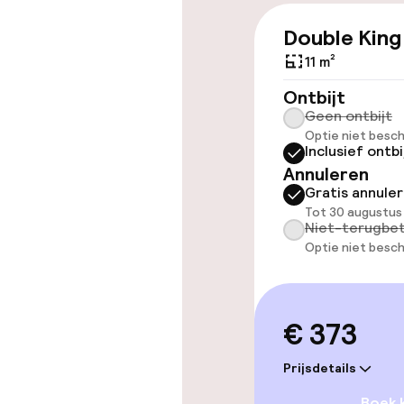
Double King
Overal rolstoe
11 m²
Lift
Ontbijt
Geen ontbijt
Optie niet besch
Inclusief ontbi
Annuleren
Gratis annule
Kamers
Tot 30 augustus
Niet-terugbet
Voor toeganke
Optie niet besch
geoptimalise
beschikbaar
€ 373
Zwemmen & we
Prijsdetails
Fitnessruimte
Boek 