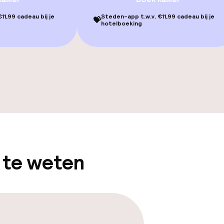
11,99 cadeau bij je
Steden-app t.w.v. €11,99 cadeau bij je
💝
hotelboeking
gelegenheden
 te weten