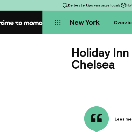
De beste tips
van onze locals
Ho
New York
Overzic
Home
Holiday Inn
Chelsea
Lees me
Informa