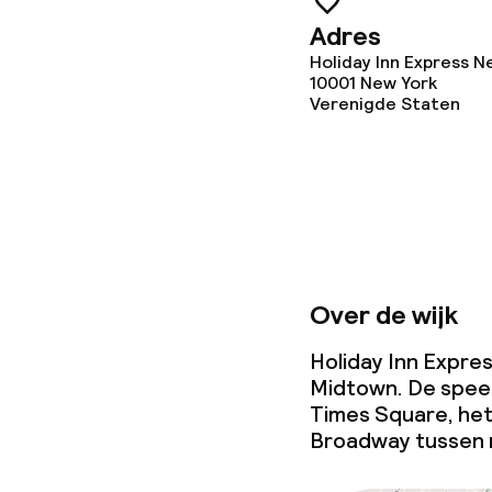
Zakelijke facili
Adres
Holiday Inn Express N
Conferentier
10001
New York
Verenigde Staten
Vergaderruim
Eco-label
IHG Green Hot
Over de wijk
Beleid
Holiday Inn Expres
Midtown. De spee
Times Square, het
Overal rookvri
Broadway tussen n
Kleine huisdi