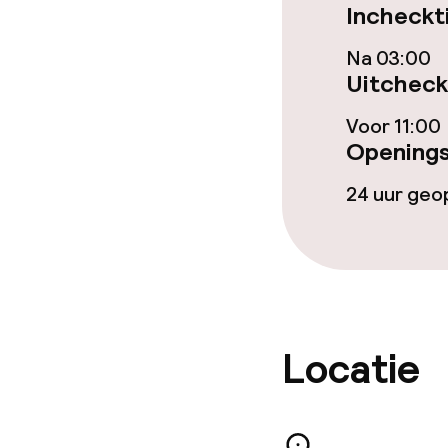
Eet- en drinkd
Incheckt
Ontbijtbuffet
Na 03:00
Uitcheck
Roomservice
Voor 11:00
Openings
Faciliteiten en
24 uur ge
Babysitservic
Schoonmaakvo
Locatie
Wasservice