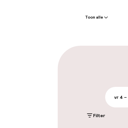
behoren 
Welkom
receptie
ongeveer
Toon alle
Receptie: 24 
aan.
Laat uitcheck
Parkeren & mob
Parkeergelege
terrein (buite
Mogelijk extra k
vr 4 –
Parkeerservic
Filter
Toegankelijkhe