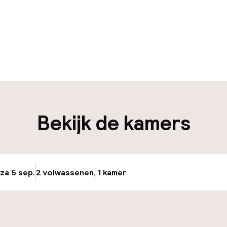
eveneens tot de standaardinrichting van alle accom
 is 24 uur per dag geopend. Liberty National Golf Cou
 15 minuten rijden. Het hotel biedt elke ochtend een 
uur geopend
Meertalige med
en mogelijk
Bagageruimte
iliteit
Bekijk de kamers
nheid op eigen
Openbaar parke
n)
osten
 za 5 sep.
2 volwassenen, 1 kamer
Update beschikba
e
id