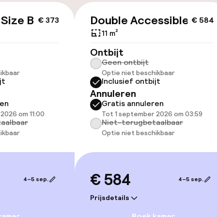
 Size Bed
Double Accessible
€ 373
€ 584
ltoegankelijk
Voor toegankelij
geoptimaliseerd
11 m²
beschikbaar
Ontbijt
Geen ontbijt
ikbaar
Optie niet beschikbaar
jt
Inclusief ontbijt
Annuleren
ren
Gratis annuleren
 2026 om 11:00
Tot 1 september 2026 om 03:59
aalbaar
Niet-terugbetaalbaar
lijkheid
ikbaar
Optie niet beschikbaar
erde kamers
€ 584
4–5 sep.
4–5 sep.
llness
Prijsdetails
 / gym
kamer
Boek kamer