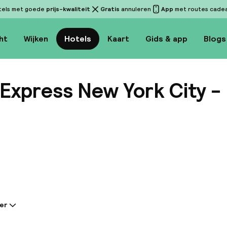
tels met goede
prijs-kwaliteit
Gratis
annuleren
App
met routes cadeau
ht
Wijken
Hotels
Kaart
Gids & app
Blogs
 Express New York City -
Bekijk
er
tie gedeeld door de accommodatie: