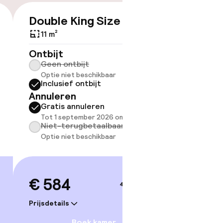
Double King Size Bed
Double
€ 584
kheid
e kamers
11 m²
11 m²
Ontbijt
Ontbijt
Geen ontbijt
Geen 
Optie niet beschikbaar
Optie 
Inclusief ontbijt
Inclus
Annuleren
Annule
Gratis annuleren
Grati
Tot 1 september 2026 om 03:59
Tot 1 
Niet-terugbetaalbaar
Niet-
Optie niet beschikbaar
Optie 
€ 584
€ 60
4–5 sep.
Prijsdetails
Prijsdetai
Boek kamer