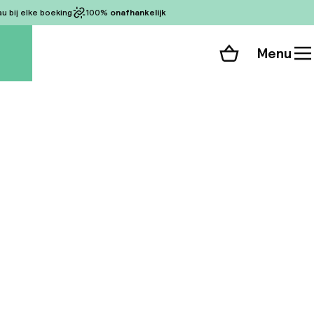
 bij elke boeking
100%
onafhankelijk
Menu
Winkelmand
Bekijk de kamers
 alle 147 foto’s