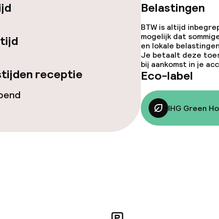
iensten
ijd
Belastingen
BTW is altijd inbegre
mogelijk dat sommig
tijd
en lokale belastingen
Je betaalt deze toe
bij aankomst in je a
tijden receptie
Eco-label
 diensten voor kinderen
opend
IHG Green Ho
e
orzieningen