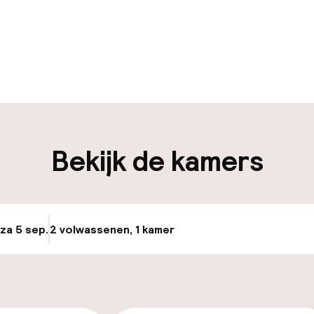
uur geopend
Meertalige med
en mogelijk
Bagageruimte
iliteit
Bekijk de kamers
nheid op eigen
n)
 za 5 sep.
2 volwassenen, 1 kamer
Update beschikba
keren
id