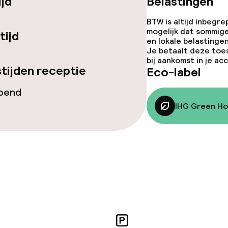
ijd
Belastingen
BTW is altijd inbegre
mogelijk dat sommig
tijd
en lokale belastingen
teiten
Je betaalt deze toe
bij aankomst in je a
tijden receptie
Eco-label
uimte
opend
te
IHG Green Ho
el Certificate