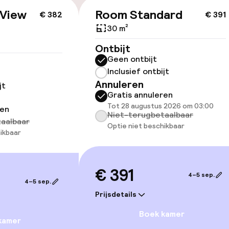
 View
Room Standard
€ 382
€ 391
ltoegankelijk
30 m²
Ontbijt
Geen ontbijt
Inclusief ontbijt
Annuleren
llness
jt
Gratis annuleren
Tot 28 augustus 2026 om 03:00
ren
 / gym
Niet-terugbetaalbaar
aalbaar
Optie niet beschikbaar
ikbaar
€ 391
4–5 sep.
TV lounge
4–5 sep.
Prijsdetails
Casino
Boek kamer
kamer