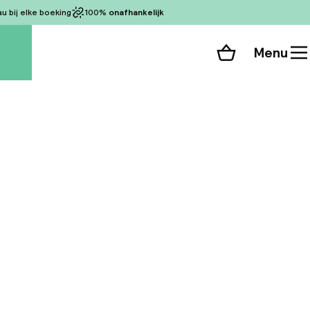
 bij elke boeking
100%
onafhankelijk
Menu
Winkelmand
Bekijk de kamers
alle 119 foto’s