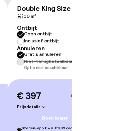
Double King Size Bed
Room 
€ 397
30 m²
30 m²
Ontbijt
Ontbijt
Geen ontbijt
Geen 
Inclusief ontbijt
Inclus
Annuleren
Annule
Gratis annuleren
Grati
Niet-terugbetaalbaar
Niet-
Optie niet beschikbaar
Optie 
€ 397
€ 42
4–5 sep.
Prijsdetails
Prijsdetai
Boek kamer
Steden-app t.w.v. €11,99 cadeau bij je
Steden-ap
💝
💝