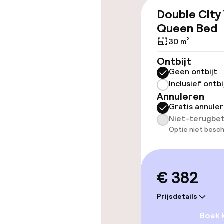
Double City
Overal rolstoe
Queen Bed
Lift
30 m²
Ontbijt
Geen ontbijt
Zwemmen & we
Inclusief ontbi
Annuleren
Gratis annule
Fitnessruimte
Niet-terugbet
Optie niet besch
Entertainment
€ 382
Gratis wifi
Prijsdetails
Tuin
Boek 