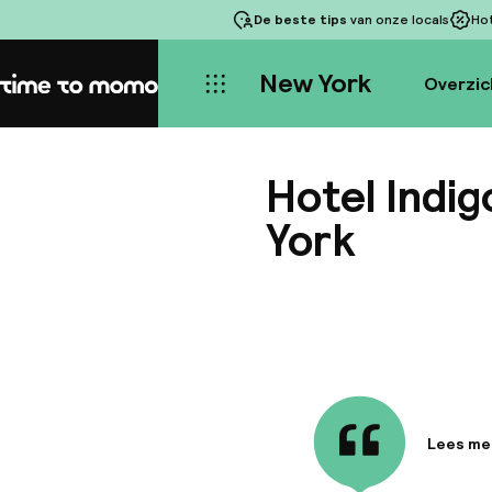
De beste tips
van onze locals
Ho
New York
Overzic
Home
Hotel Indi
York
Lees me
Informa