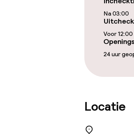
Incheckt
Wasservice
Na 03:00
Uitcheck
Zakelijke facili
Voor 12:00
Openings
Conferentier
24 uur ge
Vergaderruim
Eco-label
IHG Green Hot
Locatie
Beleid