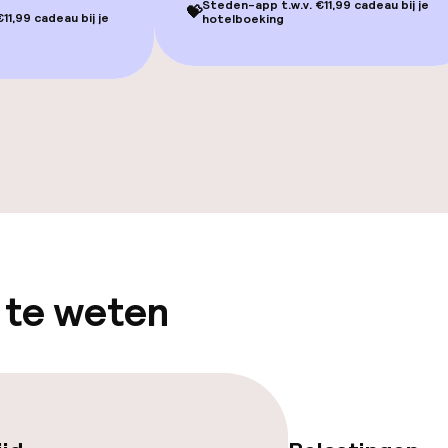
Steden-app t.w.v. €11,99 cadeau bij je
💝
11,99 cadeau bij je
hotelboeking
gelegenheden
iensten
 te weten
orzieningen