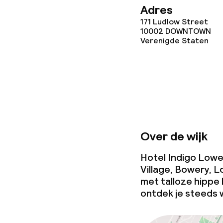
Adres
Overal rookvri
171 Ludlow Street
10002
DOWNTOWN
Kleine huisdi
Verenigde Staten
(minder dan de
Over de wijk
Hotel Indigo Lower
Village, Bowery, 
met talloze hippe 
ontdek je steeds 