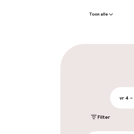
Welkom
Toon alle
Receptie: 24 
Laat uitcheck
Parkeren & mob
Parkeergelege
terrein (buite
Gratis parkeren
vr 4 –
Openbaar par
Filter
Toegankelijkhe