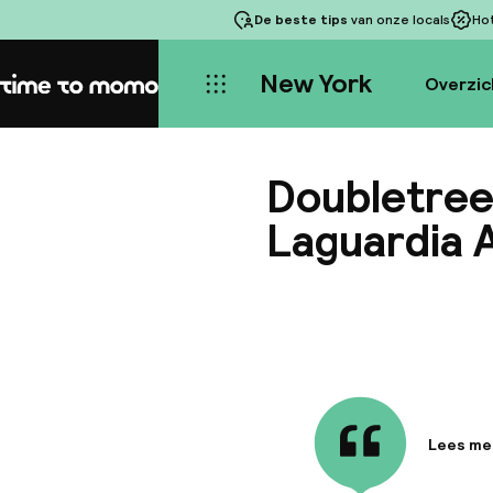
De beste tips
van onze locals
Ho
New York
Overzic
Home
Doubletree
Laguardia 
Lees me
Informa