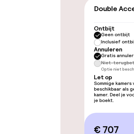
Double Acce
Overal rolstoe
Lift
Ontbijt
Geen ontbijt
Inclusief ontbi
Annuleren
Zwemmen & we
Gratis annule
Niet-terugbet
Zoetwater b
Optie niet besch
Let op
Zoetwater b
Sommige kamers va
beschikbaar als g
Hot tub
kamer. Deel je v
je boekt.
Entertainment
€ 707