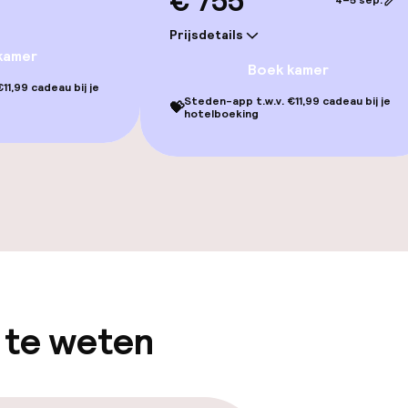
€ 755
4–5 sep.
Prijsdetails
kamer
Boek kamer
gelegenheden
11,99 cadeau bij je
Steden-app t.w.v. €11,99 cadeau bij je
💝
hotelboeking
iensten
enu
Roomservice
 te weten
nu