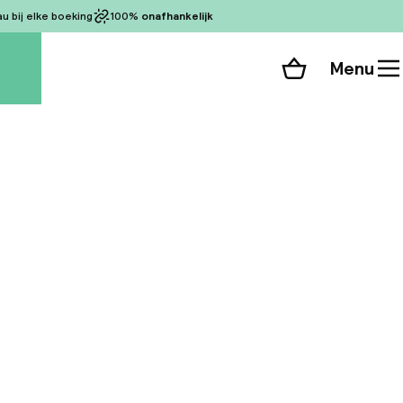
 bij elke boeking
100%
onafhankelijk
Menu
Winkelmand
Bekijk de kamers
 alle 96 foto’s