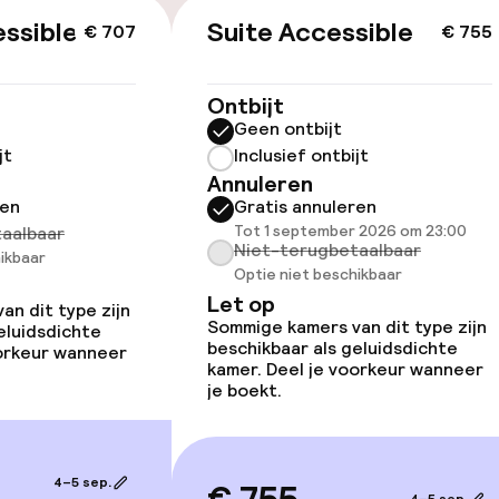
ssible
Suite Accessible
€ 707
€ 755
ltoegankelijk
Ontbijt
Geen ontbijt
jt
Inclusief ontbijt
Annuleren
llness
ren
Gratis annuleren
Tot 1 september 2026 om 23:00
aalbaar
innenzwembad
Stoombad
Niet-terugbetaalbaar
ikbaar
Optie niet beschikbaar
uitenzwembad
Fitnessruimte /
Let op
n dit type zijn
Sommige kamers van dit type zijn
eluidsdichte
beschikbaar als geluidsdichte
oorkeur wanneer
kamer. Deel je voorkeur wanneer
je boekt.
4–5 sep.