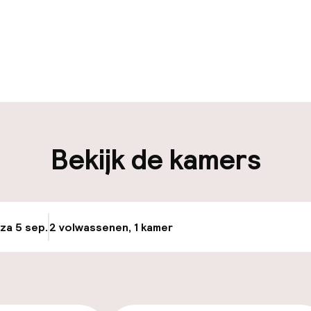
uur geopend
Meertalige med
en mogelijk
Bagageruimte
iliteit
Bekijk de kamers
nheid op eigen
Luchthavenshut
n)
osten
 za 5 sep.
2 volwassenen, 1 kamer
Update beschikba
keren
id