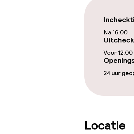
Schoonmaakvo
Wasfaciliteit
Incheckt
Wasservice
Na 16:00
Uitcheck
Voor 12:00
Zakelijke facili
Openings
Conferentier
24 uur ge
Vergaderruim
Beleid
Locatie
Overal rookvri