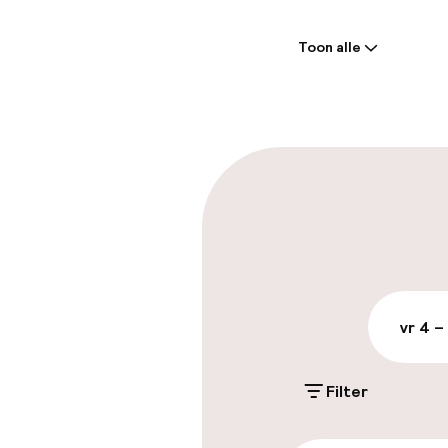
Welkom
Toon alle
Receptie: 24 
Laat uitcheck
Parkeren & mob
Parkeergelege
terrein (buite
Mogelijk extra k
vr 4 –
Openbaar par
Filter
Toegankelijkhe