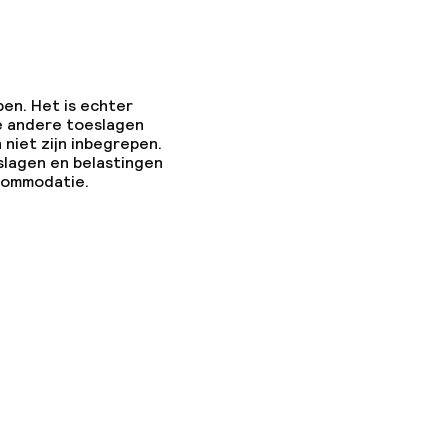
pen. Het is echter
e andere toeslagen
 niet zijn inbegrepen.
slagen en belastingen
ccommodatie.