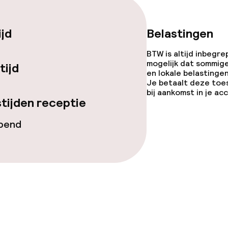
orzieningen
en (wasmachine)
ijd
Belastingen
BTW is altijd inbegre
mogelijk dat sommig
tijd
en lokale belastingen
Je betaalt deze toe
bij aankomst in je a
teiten
tijden receptie
uimte
opend
te
j