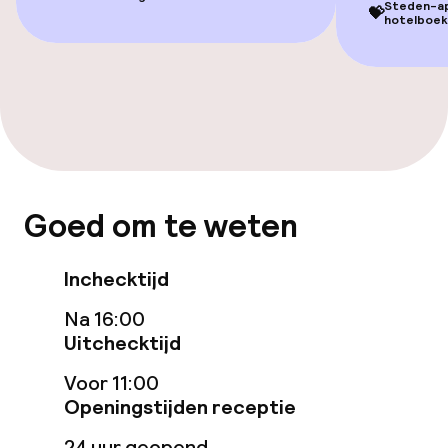
Zonneterras
Steden-app
💝
hotelboek
TV lounge
Game-kamer
Eet- en drinkgelegenheden
Goed om te weten
Restaurant
Bar
Inchecktijd
Na 16:00
Eet- en drinkdiensten
Uitchecktijd
Voor 11:00
Roomservice
Openingstijden receptie
24 uur geopend