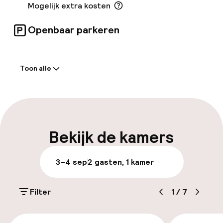
Mogelijk extra kosten
Openbaar parkeren
Welkom
Toon alle
Receptie: 24 uur geopend
Meertalige medewerkers
Bagageruimte
Bekijk de kamers
Parkeren & mobiliteit
3–4 sep
2 gasten, 1 kamer
Parkeergelegenheid op eigen terrein
(buiten)
Filter
1
/
7
Mogelijk extra kosten
€ 289