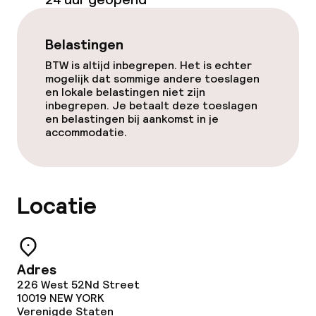
Faciliteiten en diensten voor kinderen
Speeltuin
Belastingen
BTW is altijd inbegrepen. Het is echter
Babysitservice
mogelijk dat sommige andere toeslagen
en lokale belastingen niet zijn
inbegrepen. Je betaalt deze toeslagen
Schoonmaakvoorzieningen
en belastingen bij aankomst in je
accommodatie.
Wasservice
Locatie
Zakelijke faciliteiten
Conferentieruimte
Vergaderruimte
Adres
226 West 52Nd Street
10019
NEW YORK
Verenigde Staten