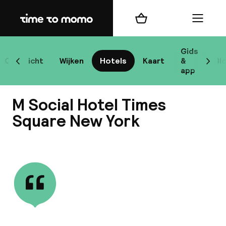
Home
Winkelmand
Menu
New
Gids
Overzicht
Wijken
Hotels
Kaart
&
Bl
Scroll naar links
Scrol
app
B
M Social Hotel Times
Square New York
Bekijk alle
best
Reisi
We