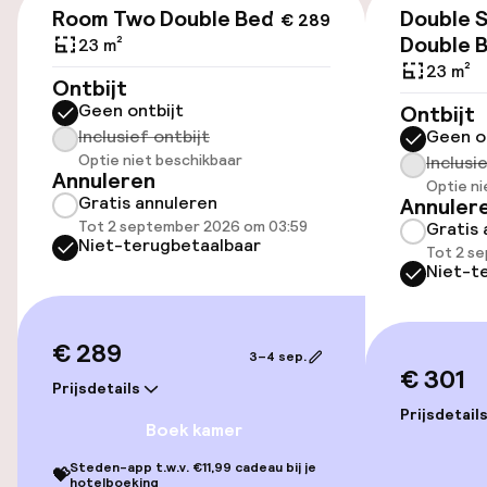
Openbaar parkeren
Room Two Double Beds
Double 
€ 289
Double 
23 m²
23 m²
Ontbijt
Toegankelijkheid
Geen ontbijt
Ontbijt
Inclusief ontbijt
Geen o
Lift
Optie niet beschikbaar
Inclusi
Annuleren
Optie ni
Gratis annuleren
Annuler
Zwemmen & wellness
Tot 2 september 2026 om 03:59
Gratis 
Niet-terugbetaalbaar
Tot 2 s
Parasols
Niet-t
Fitnessruimte / gym
€ 289
3–4 sep.
€ 301
Prijsdetails
Entertainment
Prijsdetail
Boek kamer
Betaalde wifi
Steden-app t.w.v. €11,99 cadeau bij je
💝
hotelboeking