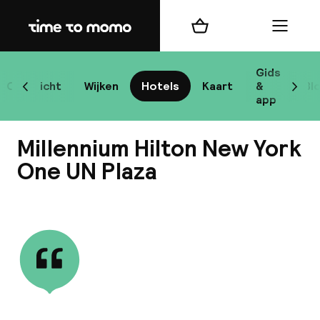
Home
Winkelmand
Menu
New
Gids
Overzicht
Wijken
Hotels
Kaart
&
Bl
Scroll naar links
Scrol
app
B
Millennium Hilton New York
One UN Plaza
Bekijk alle
best
Reisi
We