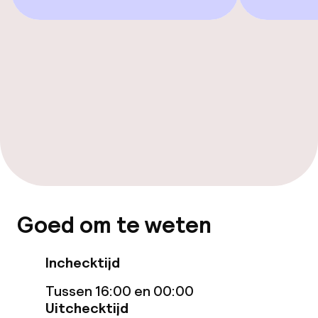
Zwemmen & wellness
Fitnessruimte / gym
Entertainment
Betaalde wifi
Eet- en drinkgelegenheden
Restaurant
Goed om te weten
Bar
Inchecktijd
Zakelijke faciliteiten
Tussen 16:00 en 00:00
Uitchecktijd