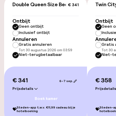
US$ 79,00 per dag
Double Queen Size Bed
Twin Cit
€ 341
Parkeerservice
Ontbijt
Ontbijt
Geen ontbijt
Geen o
Openbaar parkeren
Inclusief ontbijt
Inclusi
Annuleren
Annuler
Gratis annuleren
Gratis 
Toegankelijkheid
Tot 30 augustus 2026 om 03:59
Tot 30 
Niet-terugbetaalbaar
Niet-t
Overal rolstoeltoegankelijk
Lift
€ 341
€ 358
6–7 sep.
Kamers
Prijsdetails
Prijsdetail
Boek kamer
Kamers voor rokers beschikbaar
Steden-app t.w.v. €11,99 cadeau bij je
Steden-app
💝
💝
hotelboeking
hotelboek