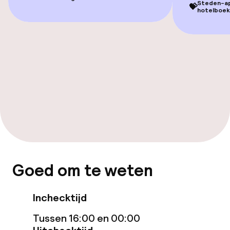
Zwemmen & wellness
Steden-app
💝
hotelboek
Fitnessruimte / gym
Entertainment
Betaalde wifi
Eet- en drinkgelegenheden
Restaurant
Goed om te weten
Bar
Inchecktijd
Zakelijke faciliteiten
Tussen 16:00 en 00:00