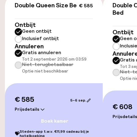
US$ 79,00 per dag
Double Queen Size Bed
Double 
€ 585
Bed
Parkeerservice
Ontbijt
Geen ontbijt
Ontbijt
Openbaar parkeren
Inclusief ontbijt
Geen o
Annuleren
Inclusi
Gratis annuleren
Annuler
Toegankelijkheid
Tot 2 september 2026 om 03:59
Gratis 
Niet-terugbetaalbaar
Tot 3 s
Overal rolstoeltoegankelijk
Optie niet beschikbaar
Niet-t
Optie ni
Lift
€ 585
5–6 sep.
Kamers
€ 608
Prijsdetails
Prijsdetail
Kamers voor rokers beschikbaar
Boek kamer
Steden-app t.w.v. €11,99 cadeau bij je
💝
hotelboeking