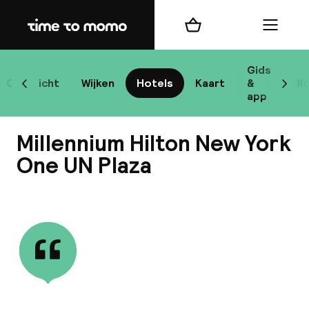
Home
Winkelmand
Menu
New
Gids
Overzicht
Wijken
Hotels
Kaart
&
Bl
Scroll naar links
Scrol
app
B
Millennium Hilton New York
One UN Plaza
Bekijk alle
best
Reisi
We