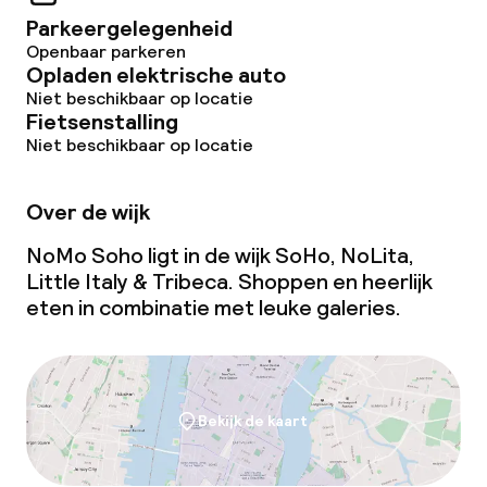
Parkeergelegenheid
Vergaderruimte
Openbaar parkeren
Opladen elektrische auto
Niet beschikbaar op locatie
Beleid
Fietsenstalling
Niet beschikbaar op locatie
Overal rookvrij
Over de wijk
NoMo Soho ligt in de wijk SoHo, NoLita,
Little Italy & Tribeca. Shoppen en heerlijk
eten in combinatie met leuke galeries.
Bekijk de kaart