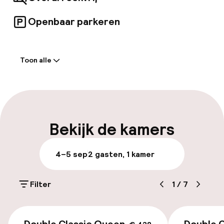
voor ontspanning en verjonging.
Openbaar parkeren
Welkom
Toon alle
Receptie: 24 uur geopend
Vroeg inchecken mogelijk
Meertalige medewerkers
Bekijk de kamers
Bagageruimte
4–5 sep
2 gasten, 1 kamer
Parkeren & mobiliteit
Filter
1
/
7
Openbaar parkeren
€ 438