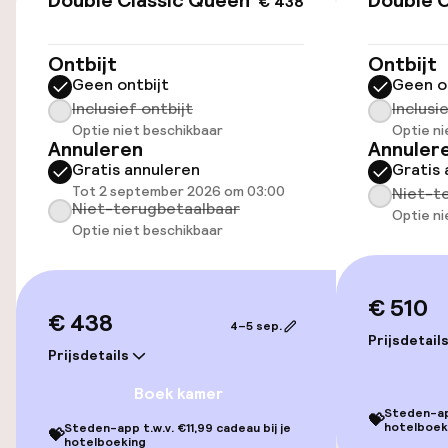
Double Classic Queen Bed
Double C
€ 438
Toegankelijkheid
Overal rolstoeltoegankelijk
Ontbijt
Ontbijt
Geen ontbijt
Geen o
Lift
Inclusief ontbijt
Inclusi
Optie niet beschikbaar
Optie ni
Annuleren
Annuler
Voor toegankelijkheid
Gratis annuleren
Gratis 
geoptimaliseerde kamers beschikbaar
Tot 2 september 2026 om 03:00
Niet-t
Niet-terugbetaalbaar
Optie ni
Optie niet beschikbaar
Kamers
Voor toegankelijkheid
€ 510
geoptimaliseerde kamers beschikbaar
€ 438
4–5 sep.
Prijsdetail
Prijsdetails
Zwemmen & wellness
Boek kamer
Steden-app
💝
Fitnessruimte / gym
hotelboek
Steden-app t.w.v. €11,99 cadeau bij je
💝
hotelboeking