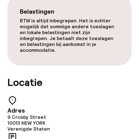
Lunch à la carte
Belastingen
Lunch, vast menu
BTW is altijd inbegrepen. Het is echter
mogelijk dat sommige andere toeslagen
en lokale belastingen niet zijn
Diner à la carte
inbegrepen. Je betaalt deze toeslagen
en belastingen bij aankomst in je
Diner, vast menu
accommodatie.
Roomservice
Locatie
Schoonmaakvoorzieningen
Wasservice
Adres
9 Crosby Street
Zakelijke faciliteiten
10013
NEW YORK
Verenigde Staten
Conferentieruimte