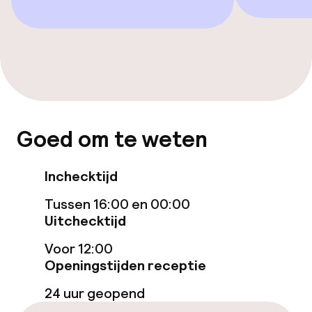
Entertainment
Betaalde wifi
Tuin
Terras
Goed om te weten
Inchecktijd
Eet- en drinkgelegenheden
Tussen 16:00 en 00:00
Restaurant
Uitchecktijd
Bar
Voor 12:00
Openingstijden receptie
Eet- en drinkdiensten
24 uur geopend